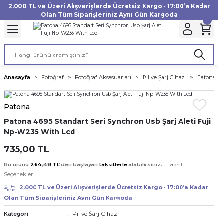
2.000 TL ve Üzeri Alışverişlerde Ücretsiz Kargo - 17:00’a Kadar
Geri Dön
Geri Dön
Geri Dön
Geri Dön
Geri Dön
Geri Dön
Geri Dön
Geri Dön
Geri Dön
Geri Dön
Geri Dön
Geri Dön
Olan Tüm Siparişleriniz Aynı Gün Kargoda
akinesi
ı
Filtre
Aksiyon Kamera
Fotoğraf Kağıdı
Instax Film
f Makinesi
Gimbal
büm
UV Filtre
Aksiyon Kamera Aksesuarları
Inkjet Kağıt
Instax mini Film
Anasayfa
Fotoğraf
Fotoğraf Aksesuarları
Pil ve Şarj Cihazi
Patona 
af Makinesi
a
ları
ı
uarları
Polarize Filtre
Minilab Kağıt
Instax Square Film
Patona
 Makinesi
manları
rları
arı
Filtre Kitleri
Termal Kağıt
Instax Wide Film
Patona 4695 Standart Seri Synchron Usb Şarj Aleti Fuji
Np-W235 With Lcd
Makinesi
 Aksesuarları
ND Filtre
735,00 TL
si Aksesuarları
Taksit
Bu ürünü
264,48 TL
’den başlayan
taksitlerle
alabilirsiniz.
Seçenekleri
 Makinesi
2.000 TL ve Üzeri Alışverişlerde Ücretsiz Kargo - 17:00’a Kadar
Olan Tüm Siparişleriniz Aynı Gün Kargoda
Yazıcısı
Pil ve Şarj Cihazi
Kategori