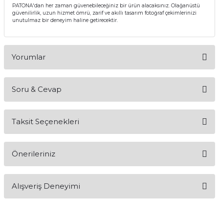
PATONA'dan her zaman güvenebileceğiniz bir ürün alacaksınız. Olağanüstü
güvenilirlik, uzun hizmet ömrü, zarif ve akıllı tasarım fotoğraf çekimlerinizi
unutulmaz bir deneyim haline getirecektir.
Yorumlar
Soru & Cevap
Bu ürüne ilk yorumu siz yapın!
Taksit Seçenekleri
Yorum Yaz
Ürün hakkında henüz soru sorulmamış.
Önerileriniz
Soru Sor
Bu ürünün fiyat bilgisi, resim, ürün açıklamalarında ve diğer
Alışveriş Deneyimi
konularda yetersiz gördüğünüz noktaları öneri formunu
kullanarak tarafımıza iletebilirsiniz.
Görüş ve önerileriniz için teşekkür ederiz.
Bu ürün içerinde şarj cihazı varmı