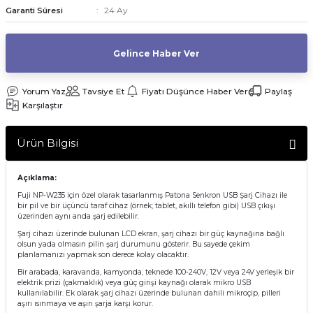
24 Ay
Garanti Süresi
af Makinesi
Gelince Haber Ver
Yorum Yaz
Tavsiye Et
Fiyatı Düşünce Haber Ver
Paylaş
Karşılaştır
Ürün Bilgisi
Açıklama:
Fuji NP-W235 için özel olarak tasarlanmış Patona Senkron USB Şarj Cihazı ile
bir pil ve bir üçüncü taraf cihaz (örnek; tablet, akıllı telefon gibi) USB çıkışı
üzerinden aynı anda şarj edilebilir.
Şarj cihazı üzerinde bulunan LCD ekran, şarj cihazı bir güç kaynağına bağlı
olsun yada olmasın pilin şarj durumunu gösterir. Bu sayede çekim
planlamanızı yapmak son derece kolay olacaktır.
Bir arabada, karavanda, kamyonda, teknede 100-240V, 12V veya 24V yerleşik bir
elektrik prizi (çakmaklık) veya güç girişi kaynağı olarak mikro USB
kullanılabilir. Ek olarak şarj cihazı üzerinde bulunan dahili mikroçip, pilleri
aşırı ısınmaya ve aşırı şarja karşı korur.