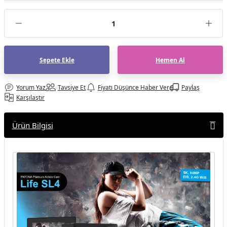
af Makinesi
Sepete Ekle
Hemen Al
Yorum Yaz
Tavsiye Et
Fiyatı Düşünce Haber Ver
Paylaş
Karşılaştır
Ürün Bilgisi