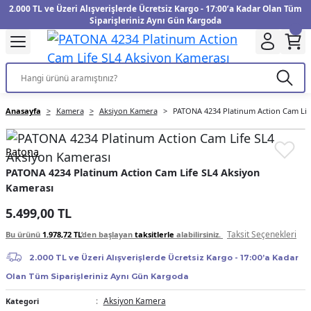
2.000 TL ve Üzeri Alışverişlerde Ücretsiz Kargo - 17:00’a Kadar Olan Tüm
Geri Dön
Geri Dön
Geri Dön
Geri Dön
Geri Dön
Geri Dön
Geri Dön
Geri Dön
Geri Dön
Geri Dön
Geri Dön
Geri Dön
Siparişleriniz Aynı Gün Kargoda
kinesi
Filtre
Aksiyon Kamera
Fotoğraf Kağıdı
Instax Film
f Makinesi
Gimbal
üm
UV Filtre
Aksiyon Kamera Aksesuarları
Inkjet Kağıt
Instax mini Film
Anasayfa
Kamera
Aksiyon Kamera
PATONA 4234 Platinum Action Cam Lif
f Makinesi
arı
arları
Polarize Filtre
Minilab Kağıt
Instax Square Film
Patona
 Makinesi
anları
ları
arı
Filtre Kitleri
Termal Kağıt
Instax Wide Film
PATONA 4234 Platinum Action Cam Life SL4 Aksiyon
Kamerası
Makinesi
 Aksesuarları
ND Filtre
5.499,00 TL
si Aksesuarları
Taksit Seçenekleri
Bu ürünü
1.978,72 TL
’den başlayan
taksitlerle
alabilirsiniz.
2.000 TL ve Üzeri Alışverişlerde Ücretsiz Kargo - 17:00’a Kadar
 Makinesi
Olan Tüm Siparişleriniz Aynı Gün Kargoda
Yazıcısı
Aksiyon Kamera
Kategori