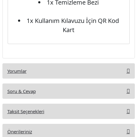
1x Temizleme Bezi
1x Kullanım Kılavuzu İçin QR Kod
Kart
Yorumlar
Soru & Cevap
Bu ürüne ilk yorumu siz yapın!
Taksit Seçenekleri
Yorum Yaz
Ürün hakkında henüz soru sorulmamış.
Önerileriniz
Soru Sor