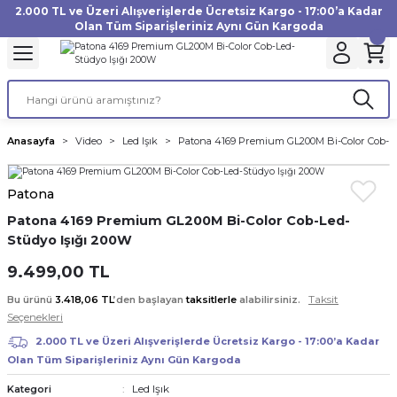
2.000 TL ve Üzeri Alışverişlerde Ücretsiz Kargo - 17:00’a Kadar
Geri Dön
Geri Dön
Geri Dön
Geri Dön
Geri Dön
Geri Dön
Geri Dön
Geri Dön
Geri Dön
Geri Dön
Geri Dön
Geri Dön
Olan Tüm Siparişleriniz Aynı Gün Kargoda
akinesi
ı
Filtre
Aksiyon Kamera
Fotoğraf Kağıdı
Instax Film
f Makinesi
Gimbal
büm
UV Filtre
Aksiyon Kamera Aksesuarları
Inkjet Kağıt
Instax mini Film
Anasayfa
Video
Led Işık
Patona 4169 Premium GL200M Bi-Color Cob-Le
af Makinesi
a
ları
ı
uarları
Polarize Filtre
Minilab Kağıt
Instax Square Film
Patona
 Makinesi
manları
rları
arı
Filtre Kitleri
Termal Kağıt
Instax Wide Film
Patona 4169 Premium GL200M Bi-Color Cob-Led-
Stüdyo Işığı 200W
Makinesi
 Aksesuarları
ND Filtre
9.499,00 TL
si Aksesuarları
Taksit
Bu ürünü
3.418,06 TL
’den başlayan
taksitlerle
alabilirsiniz.
Seçenekleri
 Makinesi
2.000 TL ve Üzeri Alışverişlerde Ücretsiz Kargo - 17:00’a Kadar
Olan Tüm Siparişleriniz Aynı Gün Kargoda
Yazıcısı
Led Işık
Kategori