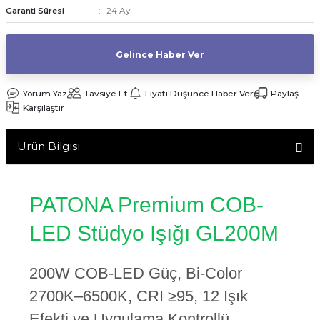
24 Ay
Garanti Süresi
af Makinesi
Gelince Haber Ver
Yorum Yaz
Tavsiye Et
Fiyatı Düşünce Haber Ver
Paylaş
Karşılaştır
Ürün Bilgisi
PATONA Premium COB-
LED Stüdyo Işığı GL200M
200W COB-LED Güç, Bi-Color
2700K–6500K, CRI ≥95, 12 Işık
Efekti ve Uygulama Kontrollü