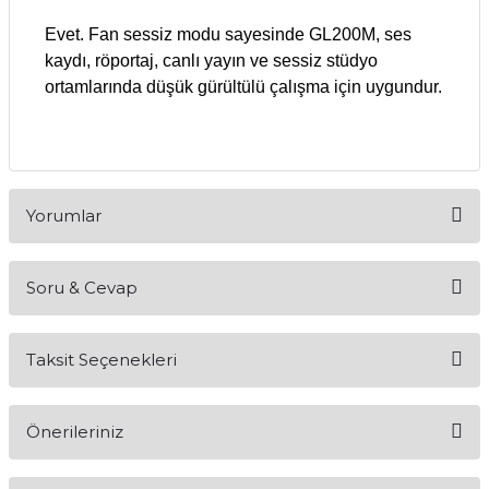
Evet. Fan sessiz modu sayesinde GL200M, ses
kaydı, röportaj, canlı yayın ve sessiz stüdyo
ortamlarında düşük gürültülü çalışma için uygundur.
Yorumlar
Soru & Cevap
Bu ürüne ilk yorumu siz yapın!
Taksit Seçenekleri
Yorum Yaz
Ürün hakkında henüz soru sorulmamış.
Önerileriniz
Soru Sor
Bu ürünün fiyat bilgisi, resim, ürün açıklamalarında ve diğer