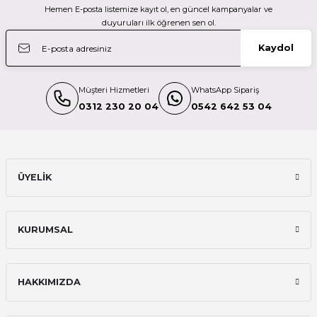
Hemen E-posta listemize kayıt ol, en güncel kampanyalar ve
Profoto 902020 L600D DAYLIGHT LED
duyuruları ilk öğrenen sen ol.
Kaydol
210.600,00 TL
Müşteri Hizmetleri
WhatsApp Sipariş
Patona
0312 230 20 04
0542 642 53 04
Patona 4287 Premium Led Tüp Işık Dynamic RC60 RGB
7.250,00 TL
ÜYELİK
Patona
KURUMSAL
Patona 4286 Premium Led Tüp Işık Dynamic RC100 RGB
HAKKIMIZDA
11.000,00 TL