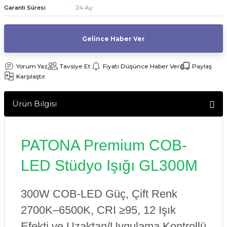
24 Ay
Garanti Süresi
af Makinesi
Gelince Haber Ver
Yorum Yaz
Tavsiye Et
Fiyatı Düşünce Haber Ver
Paylaş
Karşılaştır
Ürün Bilgisi
PATONA Premium COB-
LED Stüdyo Işığı GL300M
300W COB-LED Güç, Çift Renk
2700K–6500K, CRI ≥95, 12 Işık
Efekti ve Uzaktan/Uygulama Kontrollü