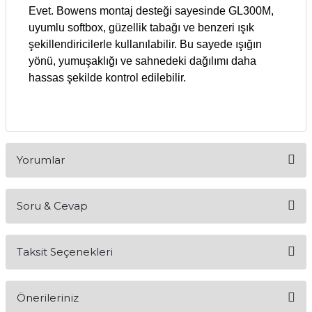
Evet. Bowens montaj desteği sayesinde GL300M,
uyumlu softbox, güzellik tabağı ve benzeri ışık
şekillendiricilerle kullanılabilir. Bu sayede ışığın
yönü, yumuşaklığı ve sahnedeki dağılımı daha
hassas şekilde kontrol edilebilir.
Yorumlar
Soru & Cevap
Bu ürüne ilk yorumu siz yapın!
Taksit Seçenekleri
Yorum Yaz
Ürün hakkında henüz soru sorulmamış.
Önerileriniz
Soru Sor