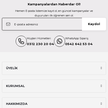
Kampanyalardan Haberdar Ol!
Profoto
Hemen E-posta listemize kayıt ol, en güncel kampanyalar ve
Profoto 902020 L600D DAYLIGHT LED
duyuruları ilk öğrenen sen ol.
Kaydol
210.600,00 TL
Müşteri Hizmetleri
WhatsApp Sipariş
Patona
0312 230 20 04
0542 642 53 04
Patona 4287 Premium Led Tüp Işık Dynamic RC60 RGB
7.250,00 TL
ÜYELİK
Patona
KURUMSAL
Patona 4286 Premium Led Tüp Işık Dynamic RC100 RGB
HAKKIMIZDA
11.000,00 TL