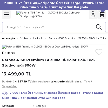
2.000 TL ve Üzeri Alışverişlerde Ücretsiz Kargo - 17:00’a Kadar
Geri Dön
Geri Dön
Geri Dön
Geri Dön
Geri Dön
Geri Dön
Geri Dön
Geri Dön
Geri Dön
Geri Dön
Geri Dön
Geri Dön
Olan Tüm Siparişleriniz Aynı Gün Kargoda
akinesi
ı
Filtre
Aksiyon Kamera
Fotoğraf Kağıdı
Instax Film
f Makinesi
Gimbal
büm
UV Filtre
Aksiyon Kamera Aksesuarları
Inkjet Kağıt
Instax mini Film
Anasayfa
Video
Led Işık
Patona 4168 Premium GL300M Bi-Color Cob-Le
af Makinesi
a
ları
ı
uarları
Polarize Filtre
Minilab Kağıt
Instax Square Film
Patona
 Makinesi
manları
rları
arı
Filtre Kitleri
Termal Kağıt
Instax Wide Film
Patona 4168 Premium GL300M Bi-Color Cob-Led-
Stüdyo Işığı 300W
Makinesi
 Aksesuarları
ND Filtre
13.499,00 TL
si Aksesuarları
Taksit
Bu ürünü
4.857,39 TL
’den başlayan
taksitlerle
alabilirsiniz.
Seçenekleri
 Makinesi
2.000 TL ve Üzeri Alışverişlerde Ücretsiz Kargo - 17:00’a Kadar
Olan Tüm Siparişleriniz Aynı Gün Kargoda
Yazıcısı
Led Işık
Kategori