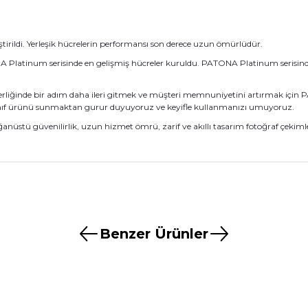
iştirildi. Yerleşik hücrelerin performansı son derece uzun ömürlüdür.
Platinum serisinde en gelişmiş hücreler kuruldu. PATONA Platinum serisinden bir
derliğinde bir adım daha ileri gitmek ve müşteri memnuniyetini artırmak için P
sınıf ürünü sunmaktan gurur duyuyoruz ve keyifle kullanmanızı umuyoruz.
stü güvenilirlik, uzun hizmet ömrü, zarif ve akıllı tasarım fotoğraf çekimle
nularda yetersiz gördüğünüz noktaları öneri formunu kullanarak tarafımız
Ürün hakkında henüz soru sorulmamış.
Bu ürüne ilk yorumu siz yapın!
Benzer Ürünler
aştı
Yorum Yaz
Soru Sor
Profoto