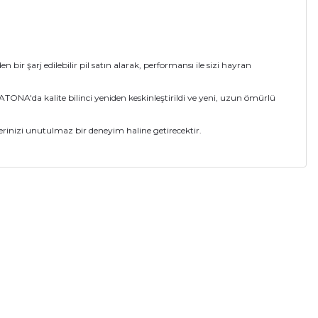
 şarj edilebilir pil satın alarak, performansı ile sizi hayran
ATONA'da kalite bilinci yeniden keskinleştirildi ve yeni, uzun ömürlü
rinizi unutulmaz bir deneyim haline getirecektir.
a iletebilirsiniz.
Patona