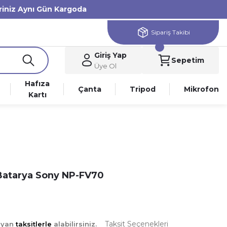
eriniz Aynı Gün Kargoda
Sipariş Takibi
Giriş Yap
Sepetim
Üye Ol
Hafıza
Çanta
Tripod
Mikrofon
Kartı
 Batarya Sony NP-FV70
Taksit Seçenekleri
ayan
taksitlerle
alabilirsiniz.