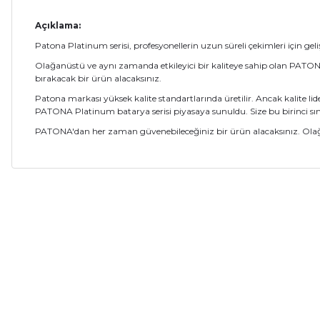
Açıklama:
Patona Platinum serisi, profesyonellerin uzun süreli çekimleri için gel
Olağanüstü ve aynı zamanda etkileyici bir kaliteye sahip olan PATONA 
bırakacak bir ürün alacaksınız.
Patona markası yüksek kalite standartlarında üretilir. Ancak kalite li
PATONA Platinum batarya serisi piyasaya sunuldu. Size bu birinci 
PATONA'dan her zaman güvenebileceğiniz bir ürün alacaksınız. Olağanü
Bu ürünün fiyat bilgisi, resim, ürün açıklamalarında ve diğer ko
Bu ürün içerinde şarj cihazı varmı
Görüş ve önerileriniz için teşekkür ederiz.
Nuri Sarı | 14/06/2026
Ürün resmi kalitesiz, bozuk veya görüntülenemiyor.
Teşekkür etmek için yazıyorum, dün verdiğim sipariş bugün elime ul
Ürün açıklamasında eksik bilgiler bulunuyor.
Ramazanda hızlı ve sapasağlam . Kolay gelsin hayırlı ramazanlar.
Ürün bilgilerinde hatalar bulunuyor.
Fatma KILIÇ | 28/02/2026
Canon
Ürün fiyatı diğer sitelerden daha pahalı.