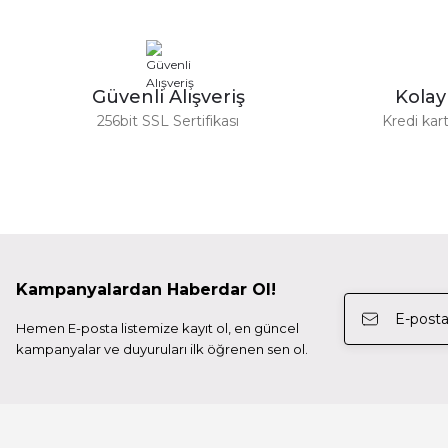
Canon CG-A10 İkili Şarj Cihazı
Profoto 100444 
Bu ürüne benzer farklı alternatifler olmalı.
Güzel bir site
M... N... | 02/01/2026
34.500,00 TL
Güvenli Alışveriş
Kola
Deneyimini Paylaş
256bit SSL Sertifikası
Kredi kart
Profoto
Profoto 100499 LI-ION Pil A Serisi Flaşlarl için
10.259,98 TL
Kampanyalardan Haberdar Ol!
Patona
Hemen E-posta listemize kayıt ol, en güncel
Patona 13245 Protect Batarya Sony NP-F550 3500mAh 
kampanyalar ve duyuruları ilk öğrenen sen ol.
1.650,00 TL