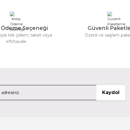
LI-ION Pil PRO B3 - 4S2P İçin
Patona 151676 Slim 
36.989,98 TL
y Ödeme Seçeneği
Güvenli Paket
ıyla tek çekim, taksit veya
Özenli ve sağlam pak
OM System
eft/havale
Gönder
Olympus Blx-1 Battery ( Om System ) V6560020E000
9.119,98 TL
Patona
Kaydol
7.2V
Patona 1525 Şarj Plate Np-Fm50 8.4V
770,00 TL