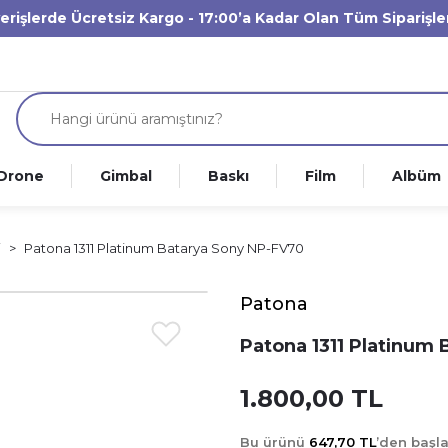
verişlerde Ücretsiz Kargo - 17:00’a Kadar Olan Tüm Siparişl
Drone
Gimbal
Baskı
Film
Albüm
i
Patona 1311 Platinum Batarya Sony NP-FV70
Patona
Patona 1311 Platinum
1.800,00 TL
Bu ürünü
647,70 TL
’den başl