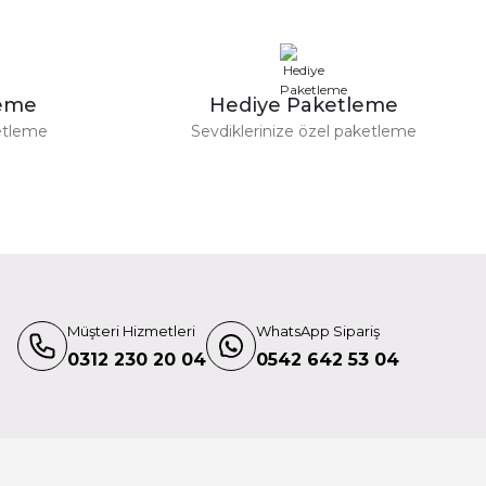
Micro-Usb Şarj Aleti Canon Lp-E17 8.4V
735,00 TL
leme
Hediye Paketleme
etleme
Sevdiklerinize özel paketleme
Müşteri Hizmetleri
WhatsApp Sipariş
0312 230 20 04
0542 642 53 04