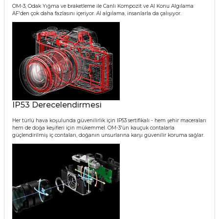
OM-3, Odak Yığma ve braketleme ile Canlı Kompozit ve AI Konu Algılama
AF'den çok daha fazlasını içeriyor. AI algılama, insanlarla da çalışıyor.
IP53 Derecelendirmesi
Her türlü hava koşulunda güvenilirlik için IP53 sertifikalı - hem şehir maceraları
hem de doğa keşifleri için mükemmel. OM-3'ün kauçuk contalarla
güçlendirilmiş iç contaları, doğanın unsurlarına karşı güvenilir koruma sağlar.