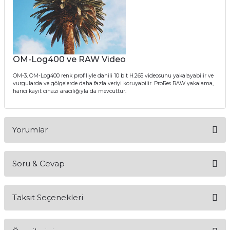
OM-Log400 ve RAW Video
OM-3, OM-Log400 renk profiliyle dahili 10 bit H.265 videosunu yakalayabilir ve
vurgularda ve gölgelerde daha fazla veriyi koruyabilir. ProRes RAW yakalama,
harici kayıt cihazı aracılığıyla da mevcuttur.
Yorumlar
Soru & Cevap
Bu ürüne ilk yorumu siz yapın!
Taksit Seçenekleri
Yorum Yaz
Ürün hakkında henüz soru sorulmamış.