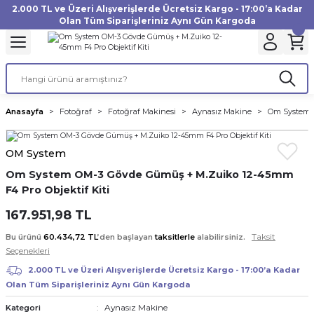
2.000 TL ve Üzeri Alışverişlerde Ücretsiz Kargo - 17:00’a Kadar
Geri Dön
Geri Dön
Geri Dön
Geri Dön
Geri Dön
Geri Dön
Geri Dön
Geri Dön
Geri Dön
Geri Dön
Geri Dön
Geri Dön
Olan Tüm Siparişleriniz Aynı Gün Kargoda
akinesi
ı
Filtre
Aksiyon Kamera
Fotoğraf Kağıdı
Instax Film
f Makinesi
Gimbal
büm
UV Filtre
Aksiyon Kamera Aksesuarları
Inkjet Kağıt
Instax mini Film
Anasayfa
Fotoğraf
Fotoğraf Makinesi
Aynasız Makine
Om System O
af Makinesi
a
ları
ı
uarları
Polarize Filtre
Minilab Kağıt
Instax Square Film
OM System
 Makinesi
manları
rları
arı
Filtre Kitleri
Termal Kağıt
Instax Wide Film
Om System OM-3 Gövde Gümüş + M.Zuiko 12-45mm
F4 Pro Objektif Kiti
Makinesi
 Aksesuarları
ND Filtre
167.951,98 TL
si Aksesuarları
Taksit
Bu ürünü
60.434,72 TL
’den başlayan
taksitlerle
alabilirsiniz.
Seçenekleri
 Makinesi
2.000 TL ve Üzeri Alışverişlerde Ücretsiz Kargo - 17:00’a Kadar
Olan Tüm Siparişleriniz Aynı Gün Kargoda
Yazıcısı
Aynasız Makine
Kategori