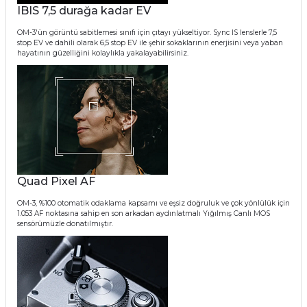
IBIS 7,5 durağa kadar EV
OM-3'ün görüntü sabitlemesi sınıfı için çıtayı yükseltiyor. Sync IS lenslerle 7,5
stop EV ve dahili olarak 6,5 stop EV ile şehir sokaklarının enerjisini veya yaban
hayatının güzelliğini kolaylıkla yakalayabilirsiniz.
Quad Pixel AF
OM-3, %100 otomatik odaklama kapsamı ve eşsiz doğruluk ve çok yönlülük için
1.053 AF noktasına sahip en son arkadan aydınlatmalı Yığılmış Canlı MOS
sensörümüzle donatılmıştır.