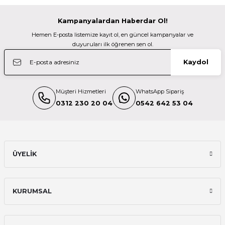
Kampanyalardan Haberdar Ol!
OM System
Hemen E-posta listemize kayıt ol, en güncel kampanyalar ve
Olympus Om System Om-1 Mark 2 Body Black V210040Be000
duyuruları ilk öğrenen sen ol.
Kaydol
175.151,98 TL
Müşteri Hizmetleri
WhatsApp Sipariş
TÜKENDİ
OM System
0312 230 20 04
0542 642 53 04
Olympus Om System Om-5 Body Black V210020Be000
69.599,98 TL
ÜYELİK
TÜKENDİ
Olympus
KURUMSAL
Olympus Om System Om-5 Body Silver V210020Se000