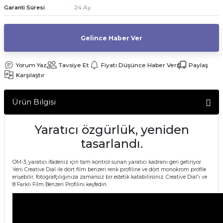
24 Ay
Garanti Süresi
af Makinesi
Gelince Haber Ver
Yorum Yaz
Tavsiye Et
Fiyatı Düşünce Haber Ver
Paylaş
Karşılaştır
Ürün Bilgisi
Yaratıcı özgürlük, yeniden
tasarlandı.
OM-3, yaratıcı ifadeniz için tam kontrol sunan yaratıcı kadranı geri getiriyor.
Yeni Creative Dial ile dört film benzeri renk profiline ve dört monokrom profile
erişebilir, fotoğrafçılığınıza zamansız bir estetik katabilirsiniz. Creative Dial'ı ve
8 Farklı Film Benzeri Profilini keşfedin.