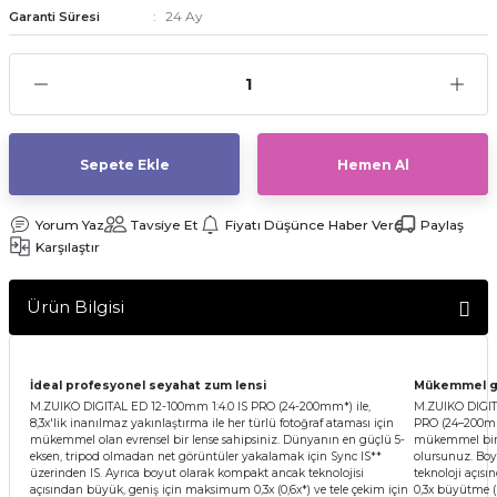
24 Ay
Garanti Süresi
af Makinesi
Sepete Ekle
Hemen Al
Yorum Yaz
Tavsiye Et
Fiyatı Düşünce Haber Ver
Paylaş
Karşılaştır
Ürün Bilgisi
İdeal profesyonel seyahat zum lensi
Mükemmel gö
M.ZUIKO DIGITAL ED 12-100mm 1:4.0 IS PRO (24-200mm*) ile,
M.ZUIKO DIGIT
8,3x'lik inanılmaz yakınlaştırma ile her türlü fotoğraf ataması için
PRO (24–200mm*
mükemmel olan evrensel bir lense sahipsiniz. Dünyanın en güçlü 5-
mükemmel bir e
eksen, tripod olmadan net görüntüler yakalamak için Sync IS**
olursunuz. Bo
üzerinden IS. Ayrıca boyut olarak kompakt ancak teknolojisi
teknoloji açı
açısından büyük, geniş için maksimum 0,3x (0,6x*) ve tele çekim için
0,3x büyütme ( G