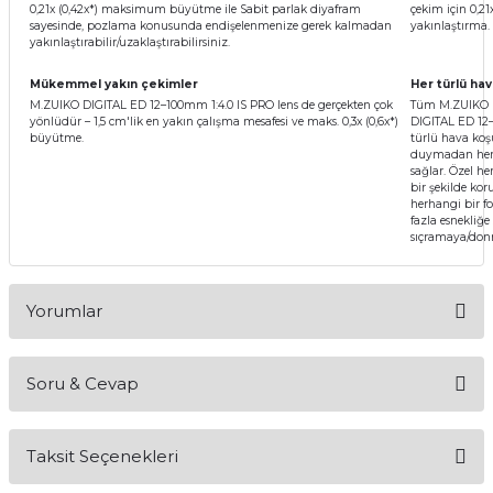
0,21x (0,42x*) maksimum büyütme ile Sabit parlak diyafram
çekim için 0,21x
sayesinde, pozlama konusunda endişelenmenize gerek kalmadan
yakınlaştırma.
yakınlaştırabilir/uzaklaştırabilirsiniz.
Mükemmel yakın çekimler
Her türlü ha
M.ZUIKO DIGITAL ED 12–100mm 1:4.0 IS PRO lens de gerçekten çok
Tüm M.ZUIKO Pr
yönlüdür – 1,5 cm'lik en yakın çalışma mesafesi ve maks. 0,3x (0,6x*)
DIGITAL ED 12–
büyütme.
türlü hava ko
duymadan her 
sağlar. Özel he
bir şekilde koru
herhangi bir f
fazla esnekliğe
sıçramaya/donm
Yorumlar
Soru & Cevap
Bu ürüne ilk yorumu siz yapın!
Taksit Seçenekleri
Yorum Yaz
Ürün hakkında henüz soru sorulmamış.