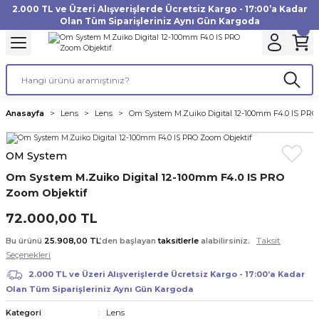
2.000 TL ve Üzeri Alışverişlerde Ücretsiz Kargo - 17:00’a Kadar
Geri Dön
Geri Dön
Geri Dön
Geri Dön
Geri Dön
Geri Dön
Geri Dön
Geri Dön
Geri Dön
Geri Dön
Geri Dön
Geri Dön
Olan Tüm Siparişleriniz Aynı Gün Kargoda
akinesi
ı
Filtre
Aksiyon Kamera
Fotoğraf Kağıdı
Instax Film
f Makinesi
Gimbal
büm
UV Filtre
Aksiyon Kamera Aksesuarları
Inkjet Kağıt
Instax mini Film
Anasayfa
Lens
Lens
Om System M.Zuiko Digital 12-100mm F4.0 IS PRO
af Makinesi
a
ları
ı
uarları
Polarize Filtre
Minilab Kağıt
Instax Square Film
OM System
 Makinesi
manları
rları
arı
Filtre Kitleri
Termal Kağıt
Instax Wide Film
Om System M.Zuiko Digital 12-100mm F4.0 IS PRO
Zoom Objektif
Makinesi
 Aksesuarları
ND Filtre
72.000,00 TL
si Aksesuarları
Taksit
Bu ürünü
25.908,00 TL
’den başlayan
taksitlerle
alabilirsiniz.
Seçenekleri
 Makinesi
2.000 TL ve Üzeri Alışverişlerde Ücretsiz Kargo - 17:00’a Kadar
Olan Tüm Siparişleriniz Aynı Gün Kargoda
Yazıcısı
Lens
Kategori