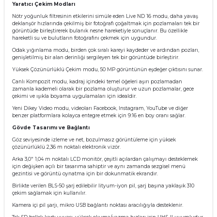
Yaratıcı Çekim Modları
Nötr yoğunluk filtresinin etkilerini simüle eden Live ND 16 modu, daha yavaş
deklanşör hızlarında çekilmiş bir fotoğrafı çoğaltmak için pozlamaları tek bir
görüntüde birleştirerek bulanık nesne hareketiyle sonuçlanır. Bu özellikle
hareketli su ve bulutların fotoğrafını çekmek için uygundur.
Odak yığınlama modu, birden çok sıralı kareyi kaydeder ve ardından pozları,
genişletilmiş bir alan derinliği sergileyen tek bir görüntüde birleştirir.
Yüksek Çözünürlüklü Çekim modu, 50 MP görüntünün eşdeğer çıktısını sunar.
Canlı Kompozit modu, kadraj içindeki temel öğeleri aşırı pozlamadan
zamanla kademeli olarak bir pozlama oluşturur ve uzun pozlamalar, gece
çekimi ve ışıkla boyama uygulamaları için idealdir.
Yeni Dikey Video modu, videoları Facebook, Instagram, YouTube ve diğer
benzer platformlara kolayca entegre etmek için 9:16 en boy oranı sağlar.
Gövde Tasarımı ve Bağlantı
Göz seviyesinde izleme ve net, bozulmasız görüntüleme için yüksek
çözünürlüklü 2,36 m noktalı elektronik vizör.
Arka 3,0" 1,04 m noktalı LCD monitör, çeşitli açılardan çalışmayı desteklemek
için değişken açılı bir tasarıma sahiptir ve aynı zamanda sezgisel menü
gezintisi ve görüntü oynatma için bir dokunmatik ekrandır.
Birlikte verilen BLS-50 şarj edilebilir lityum-iyon pil, şarj başına yaklaşık 310
çekim sağlamak için kullanılır.
Kamera içi pil şarjı, mikro USB bağlantı noktası aracılığıyla desteklenir.