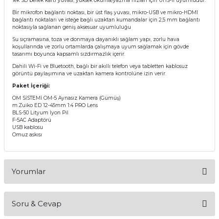
Tek SD bellek kartı yuvası, yüksek okuma/yazma hızları için UHS-II uyumludur.
Bir mikrofon bağlantı noktası, bir üst flaş yuvası, mikro-USB ve mikro-HDMI
bağlantı noktaları ve isteğe bağlı uzaktan kumandalar için 2,5 mm bağlantı
noktasıyla sağlanan geniş aksesuar uyumluluğu
Su sıçramasına, toza ve donmaya dayanıklı sağlam yapı, zorlu hava
koşullarında ve zorlu ortamlarda çalışmaya uyum sağlamak için gövde
tasarımı boyunca kapsamlı sızdırmazlık içerir.
Dahili Wi-Fi ve Bluetooth, bağlı bir akıllı telefon veya tabletten kablosuz
görüntü paylaşımına ve uzaktan kamera kontrolüne izin verir.
Paket İçeriği:
OM SİSTEMİ OM-5 Aynasız Kamera (Gümüş)
m.Zuiko ED 12-45mm 1:4 PRO Lens
BLS-50 Lityum İyon Pil
F-5AC Adaptörü
USB kablosu
Omuz askısı
Yorumlar
Soru & Cevap
Bu ürüne ilk yorumu siz yapın!