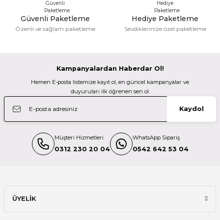
M... N... | 02/01/2026
Sony A7R IV Body 61MP Full Frame Aynasız Fotoğraf Makinesi
Güvenli Paketleme
Hediye Paketleme
Gönder
Özenli ve sağlam paketleme
Sevdiklerinize özel paketleme
Deneyimini Paylaş
159.000,00 TL
Kampanyalardan Haberdar Ol!
%10
Nikon
Hemen E-posta listemize kayıt ol, en güncel kampanyalar ve
Nikon Z fc Aynasız Fotoğraf Makinesi 18-140mm Lens Kit (Siyah)
duyuruları ilk öğrenen sen ol.
Kaydol
87.134,00 TL
78.421,00 TL
Müşteri Hizmetleri
WhatsApp Sipariş
%10
Nikon
0312 230 20 04
0542 642 53 04
Nikon Z fc Aynasız Fotoğraf Makinesi 16-50mm Lens Kit (Siyah)
70.142,00 TL
ÜYELİK
63.128,00 TL