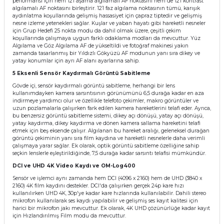
performansı için hem 121 aşama algılamalı AF noktasını hem de 121 kontrast
algılamalı AF noktasını birleştirir. 121 faz algılama noktasının tümü, karışık
aydınlatma koşullarında gelişmiş hassasiyet için çapraz tiptedir ve gelişmiş
nesne izleme yetenekleri sağlar. Kuşlar ve yaban hayatı gibi hareketli nesneler
için Grup Hedefi 25 nokta modu da dahil olmak üzere, çeşitli çekim
koşullarında çalışmaya uygun farklı odaklama modları da mevcuttur. Yüz
Algılama ve Göz Algılama AF de yükseltildi ve fotoğraf makinesi yakın
zamanda tasarlanmış bir Yıldızlı Gökyüzü AF modunun yanı sıra dikey ve
yatay konumlar için ayrı AF alanı ayarlarına sahip.
5 Eksenli Sensör Kaydırmalı Görüntü Sabitleme
Gövde içi, sensör kaydırmalı görüntü sabitleme, herhangi bir lens
kullanımdayken kamera sarsıntısının görünümünü 6,5 durağa kadar en aza
indirmeye yardımcı olur ve özellikle telefoto çekimler, makro görüntüler ve
uzun pozlamalarla çalışırken fark edilen kamera hareketlerini telafi eder. Ayrıca,
bu benzersiz görüntü sabitleme sistemi, dikey açı dönüşü, yatay açı dönüşü,
yatay kaydırma, dikey kaydırma ve dönen kamera sallama hareketini telafi
etmek için beş eksende çalışır. Algılanan bu hareket aralığı, geleneksel durağan
görüntü çekiminin yanı sıra film kaydına ve hareketli nesnelerle daha verimli
çalışmaya yarar sağlar. Ek olarak, optik görüntü sabitleme özelliğine sahip
seçkin lenslerle eşleştirildiğinde, 7,5 durağa kadar sarsıntı telafisi mümkündür.
DCI ve UHD 4K Video Kaydı ve OM-Log400
Sensör ve işlemci aynı zamanda hem DCI (4096 x 2160) hem de UHD (3840 x
2160) 4K film kaydını destekler. DCI'da çalışırken gerçek 24p kare hızı
kullanılırken UHD 4K, 30p'ye kadar kare hızlarında kullanılabilir. Dahili stereo
mikrofon kullanılarak ses kaydı yapılabilir ve gelişmiş ses kayıt kalitesi için
harici bir mikrofon jakı mevcuttur. Ek olarak, 4K UHD çözünürlüğe kadar kayıt
için Hızlandırılmış Film modu da mevcuttur.