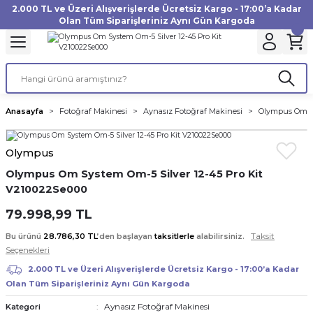
2.000 TL ve Üzeri Alışverişlerde Ücretsiz Kargo - 17:00’a Kadar
Geri Dön
Geri Dön
Geri Dön
Geri Dön
Geri Dön
Geri Dön
Geri Dön
Geri Dön
Geri Dön
Geri Dön
Geri Dön
Geri Dön
Olan Tüm Siparişleriniz Aynı Gün Kargoda
akinesi
ı
Filtre
Aksiyon Kamera
Fotoğraf Kağıdı
Instax Film
f Makinesi
Gimbal
büm
UV Filtre
Aksiyon Kamera Aksesuarları
Inkjet Kağıt
Instax mini Film
Anasayfa
Fotoğraf Makinesi
Aynasız Fotoğraf Makinesi
Olympus Om Sy
af Makinesi
a
ları
ı
uarları
Polarize Filtre
Minilab Kağıt
Instax Square Film
Olympus
 Makinesi
manları
rları
arı
Filtre Kitleri
Termal Kağıt
Instax Wide Film
Olympus Om System Om-5 Silver 12-45 Pro Kit
V210022Se000
Makinesi
 Aksesuarları
ND Filtre
79.998,99 TL
si Aksesuarları
Taksit
Bu ürünü
28.786,30 TL
’den başlayan
taksitlerle
alabilirsiniz.
Seçenekleri
 Makinesi
2.000 TL ve Üzeri Alışverişlerde Ücretsiz Kargo - 17:00’a Kadar
Olan Tüm Siparişleriniz Aynı Gün Kargoda
Yazıcısı
Aynasız Fotoğraf Makinesi
Kategori