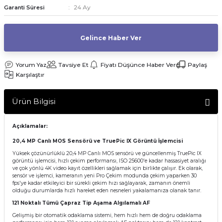
24 Ay
Garanti Süresi
af Makinesi
Gelince Haber Ver
Yorum Yaz
Tavsiye Et
Fiyatı Düşünce Haber Ver
Paylaş
Karşılaştır
Ürün Bilgisi
Açıklamalar:
20,4 MP Canlı MOS Sensörü ve TruePic IX Görüntü İşlemcisi
Yüksek çözünürlüklü 20,4 MP Canlı MOS sensörü ve güncellenmiş TruePic IX
görüntü işlemcisi, hızlı çekim performansı, ISO 25600'e kadar hassasiyet aralığı
ve çok yönlü 4K video kayıt özellikleri sağlamak için birlikte çalışır. Ek olarak,
sensör ve işlemci, kameranın yeni Pro Çekim modunda çekim yaparken 30
fps'ye kadar etkileyici bir sürekli çekim hızı sağlayarak, zamanın önemli
olduğu durumlarda hızlı hareket eden nesneleri yakalamanıza olanak tanır.
121 Noktalı Tümü Çapraz Tip Aşama Algılamalı AF
Gelişmiş bir otomatik odaklama sistemi, hem hızlı hem de doğru odaklama