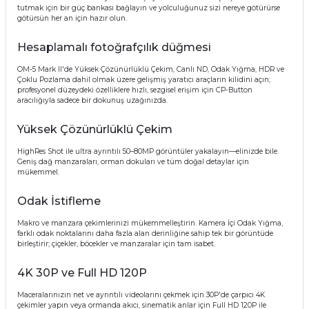
tutmak için bir güç bankası bağlayın ve yolculuğunuz sizi nereye götürürse
götürsün her an için hazır olun.
Hesaplamalı fotoğrafçılık düğmesi
OM-5 Mark II'de Yüksek Çözünürlüklü Çekim, Canlı ND, Odak Yığma, HDR ve
Çoklu Pozlama dahil olmak üzere gelişmiş yaratıcı araçların kilidini açın;
profesyonel düzeydeki özelliklere hızlı, sezgisel erişim için CP-Button
aracılığıyla sadece bir dokunuş uzağınızda.
Yüksek Çözünürlüklü Çekim
HighRes Shot ile ultra ayrıntılı 50–80MP görüntüler yakalayın—elinizde bile.
Geniş dağ manzaraları, orman dokuları ve tüm doğal detaylar için
mükemmel.
Odak İstifleme
Makro ve manzara çekimlerinizi mükemmelleştirin. Kamera İçi Odak Yığma,
farklı odak noktalarını daha fazla alan derinliğine sahip tek bir görüntüde
birleştirir; çiçekler, böcekler ve manzaralar için tam isabet.
4K 30P ve Full HD 120P
Maceralarınızın net ve ayrıntılı videolarını çekmek için 30P'de çarpıcı 4K
çekimler yapın veya ormanda akıcı, sinematik anlar için Full HD 120P ile