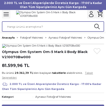
2.000 TL ve Üzeri Alışverişlerde Ücretsiz Kargo - 17:00’a Kadar
Geri Dön
Geri Dön
Geri Dön
Geri Dön
Geri Dön
Geri Dön
Geri Dön
Geri Dön
Geri Dön
Geri Dön
Geri Dön
Geri Dön
Olan Tüm Siparişleriniz Aynı Gün Kargoda
akinesi
ı
Filtre
Aksiyon Kamera
Fotoğraf Kağıdı
Instax Film
f Makinesi
Gimbal
büm
UV Filtre
Aksiyon Kamera Aksesuarları
Inkjet Kağıt
Instax mini Film
Anasayfa
Fotoğraf Makinesi
Aynasız Fotoğraf Makinesi
Olympus Om S
af Makinesi
a
ları
ı
uarları
Polarize Filtre
Minilab Kağıt
Instax Square Film
Olympus Om System Om-5 Mark ii Body Black
 Makinesi
manları
rları
arı
Filtre Kitleri
Termal Kağıt
Instax Wide Film
V210070Bw000
81.599,96 TL
Makinesi
 Aksesuarları
ND Filtre
Taksit
Bu ürünü
29.362,39 TL
’den başlayan
taksitlerle
alabilirsiniz.
si Aksesuarları
Seçenekleri
2.000 TL ve Üzeri Alışverişlerde Ücretsiz Kargo - 17:00’a Kadar
 Makinesi
Olan Tüm Siparişleriniz Aynı Gün Kargoda
Aynasız Fotoğraf Makinesi
Kategori
Yazıcısı