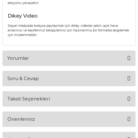
aksiyonu yavaşlatın.
Dikey Video
Sosyal medyada kolayca paylaşmak için dikey videolar çekin; açık hava
anlarınızı ve keşiflerinizi takipçileriniz için hazırlanmış bir formatta sergilemek
için mükemmeldir.
Yorumlar
Soru & Cevap
Bu ürüne ilk yorumu siz yapın!
Taksit Seçenekleri
Yorum Yaz
Ürün hakkında henüz soru sorulmamış.
Önerileriniz
Soru Sor
Bu ürünün fiyat bilgisi, resim, ürün açıklamalarında ve diğer