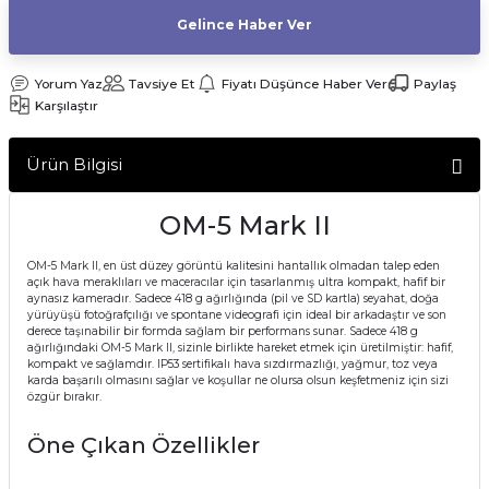
Gelince Haber Ver
af Makinesi
Yorum Yaz
Tavsiye Et
Fiyatı Düşünce Haber Ver
Paylaş
Karşılaştır
Ürün Bilgisi
OM-5 Mark II
OM-5 Mark II, en üst düzey görüntü kalitesini hantallık olmadan talep eden
açık hava meraklıları ve maceracılar için tasarlanmış ultra kompakt, hafif bir
aynasız kameradır. Sadece 418 g ağırlığında (pil ve SD kartla) seyahat, doğa
yürüyüşü fotoğrafçılığı ve spontane videografi için ideal bir arkadaştır ve son
derece taşınabilir bir formda sağlam bir performans sunar. Sadece 418 g
ağırlığındaki OM-5 Mark II, sizinle birlikte hareket etmek için üretilmiştir: hafif,
kompakt ve sağlamdır. IP53 sertifikalı hava sızdırmazlığı, yağmur, toz veya
karda başarılı olmasını sağlar ve koşullar ne olursa olsun keşfetmeniz için sizi
özgür bırakır.
Öne Çıkan Özellikler