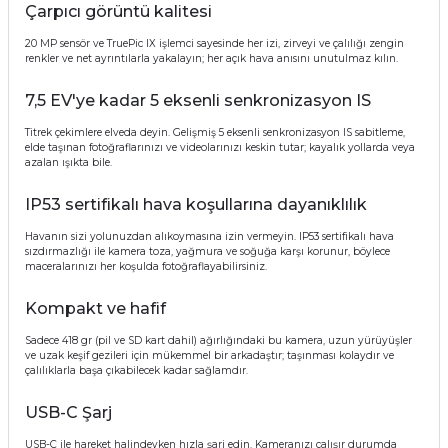
Çarpıcı görüntü kalitesi
20 MP sensör ve TruePic IX işlemci sayesinde her izi, zirveyi ve çalılığı zengin
renkler ve net ayrıntılarla yakalayın; her açık hava anısını unutulmaz kılın.
7,5 EV'ye kadar 5 eksenli senkronizasyon IS
Titrek çekimlere elveda deyin. Gelişmiş 5 eksenli senkronizasyon IS sabitleme,
elde taşınan fotoğraflarınızı ve videolarınızı keskin tutar; kayalık yollarda veya
azalan ışıkta bile.
IP53 sertifikalı hava koşullarına dayanıklılık
Havanın sizi yolunuzdan alıkoymasına izin vermeyin. IP53 sertifikalı hava
sızdırmazlığı ile kamera toza, yağmura ve soğuğa karşı korunur, böylece
maceralarınızı her koşulda fotoğraflayabilirsiniz.
Kompakt ve hafif
Sadece 418 gr (pil ve SD kart dahil) ağırlığındaki bu kamera, uzun yürüyüşler
ve uzak keşif gezileri için mükemmel bir arkadaştır; taşınması kolaydır ve
çalılıklarla başa çıkabilecek kadar sağlamdır.
USB-C Şarj
USB-C ile hareket halindeyken hızla şarj edin. Kameranızı çalışır durumda