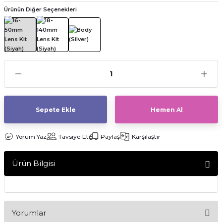
Ürünün Diğer Seçenekleri
af Makinesi
Sepete Ekle
Hemen Al
Yorum Yaz
Tavsiye Et
Paylaş
Karşılaştır
Ürün Bilgisi
Yorumlar