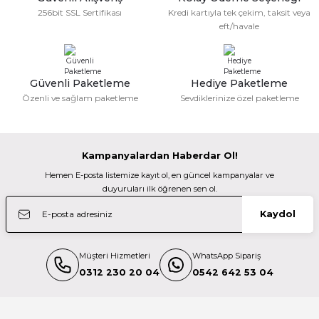
Bu ürüne benzer farklı alternatifler olmalı.
Fatma KILIÇ | 28/02/2026
171.000,00 TL
256bit SSL Sertifikası
Kredi kartıyla tek çekim, taksit veya
162.450,00 TL
eft/havale
Güzel bir site
Sony
M... N... | 02/01/2026
Sony A7R IV Body 61MP Full Frame Aynasız Fotoğraf Makinesi
Güvenli Paketleme
Hediye Paketleme
Gönder
Özenli ve sağlam paketleme
Sevdiklerinize özel paketleme
Deneyimini Paylaş
159.000,00 TL
Kampanyalardan Haberdar Ol!
Sony
Hemen E-posta listemize kayıt ol, en güncel kampanyalar ve
Sony A7 IV Body 33MP Full Frame Aynasız Fotoğraf Makinesi
duyuruları ilk öğrenen sen ol.
Kaydol
102.499,00 TL
Müşteri Hizmetleri
WhatsApp Sipariş
%10
Nikon
0312 230 20 04
0542 642 53 04
Nikon Z6 III Body Aynasız Fotoğraf Makinesi (Karfo Karacasulu Garantili)