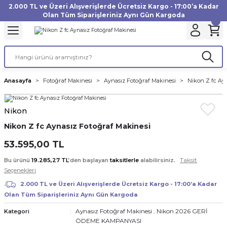
2.000 TL ve Üzeri Alışverişlerde Ücretsiz Kargo - 17:00’a Kadar
Geri Dön
Geri Dön
Geri Dön
Geri Dön
Geri Dön
Geri Dön
Geri Dön
Geri Dön
Geri Dön
Geri Dön
Geri Dön
Geri Dön
Olan Tüm Siparişleriniz Aynı Gün Kargoda
akinesi
ı
Filtre
Aksiyon Kamera
Fotoğraf Kağıdı
Instax Film
f Makinesi
Gimbal
büm
UV Filtre
Aksiyon Kamera Aksesuarları
Inkjet Kağıt
Instax mini Film
Anasayfa
Fotoğraf Makinesi
Aynasız Fotoğraf Makinesi
Nikon Z fc Ay
af Makinesi
a
ları
ı
uarları
Polarize Filtre
Minilab Kağıt
Instax Square Film
Nikon
 Makinesi
manları
rları
arı
Filtre Kitleri
Termal Kağıt
Instax Wide Film
Nikon Z fc Aynasız Fotoğraf Makinesi
Makinesi
 Aksesuarları
ND Filtre
53.595,00 TL
Taksit
Bu ürünü
19.285,27 TL
’den başlayan
taksitlerle
alabilirsiniz.
si Aksesuarları
Seçenekleri
2.000 TL ve Üzeri Alışverişlerde Ücretsiz Kargo - 17:00’a Kadar
 Makinesi
Olan Tüm Siparişleriniz Aynı Gün Kargoda
Aynasız Fotoğraf Makinesi
,
Nikon 2026 GERİ
Kategori
Yazıcısı
ÖDEME KAMPANYASI