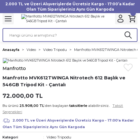
2.000 TL ve Üzeri Alışverişlerde Ücretsiz Kargo - 17:00’a Kadar
Geri Dön
Geri Dön
Geri Dön
Geri Dön
Geri Dön
Geri Dön
Geri Dön
Geri Dön
Geri Dön
Geri Dön
Geri Dön
Geri Dön
Olan Tüm Siparişleriniz Aynı Gün Kargoda
akinesi
ı
Filtre
Aksiyon Kamera
Fotoğraf Kağıdı
Instax Film
f Makinesi
Gimbal
büm
UV Filtre
Aksiyon Kamera Aksesuarları
Inkjet Kağıt
Instax mini Film
Anasayfa
Video
Video Tripodu
Manfrotto MVK612TWINGA Nitrotech 612 
af Makinesi
a
ları
ı
uarları
Polarize Filtre
Minilab Kağıt
Instax Square Film
Manfrotto
 Makinesi
manları
rları
arı
Filtre Kitleri
Termal Kağıt
Instax Wide Film
Manfrotto MVK612TWINGA Nitrotech 612 Başlık ve
546GB Tripod Kit - Çantalı
Makinesi
 Aksesuarları
ND Filtre
72.000,00 TL
si Aksesuarları
Taksit
Bu ürünü
25.908,00 TL
’den başlayan
taksitlerle
alabilirsiniz.
Seçenekleri
 Makinesi
2.000 TL ve Üzeri Alışverişlerde Ücretsiz Kargo - 17:00’a Kadar
Olan Tüm Siparişleriniz Aynı Gün Kargoda
Yazıcısı
Video Tripodu
Kategori