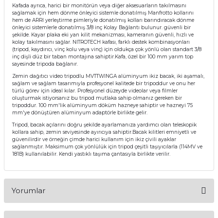
Kafada ayrıca, harici bir monitörün veya diğer aksesuarların takılmasını
sağlamak için hem dönme önleyici sistemle donatılmış Manfrotto kollarını
hem de ARRI yerleştirme pimleriyle donatılmış kolları barındıracak dönme
önleyici sistemlerle donatılmış 3/8 inç Kolay Bağlantı bulunur. güvenli bir
şekilde. Kayar plaka eki yan kilit mekanizması, kameranın güvenli, hızlı ve
kolay takılmasını sağlar. NITROTECH kafası, farklı destek kombinasyonları
(tripod, kaydırıcı, vinç kolu veya vinç) için oldukça çok yönlü olan standart 3/8
inç dişli düz bir taban montajına sahiptir.Kafa, özel bir 100 mm yarım top
sayesinde tripoda bağlanır.
Zemin dağıtıcı video tripodlu MVTTWINGA alüminyum ikiz bacak, iki aşamalı,
sağlam ve sağlam tasarımıyla profesyonel kalitede bir tripoddur ve onu her
türlü görev için ideal kılar. Profesyonel düzeyde videolar veya filmler
oluşturmak istiyorsanız bu tripod mutlaka sahip olmanız gereken bir
tripoddur. 100 mm'lik alüminyum döküm hazneye sahiptir ve hazneyi 75
mm'ye dönüştüren alüminyum adaptörle birlikte gelir.
Tripod, bacak açılarını doğru şekilde ayarlamanıza yardımcı olan teleskopik
kollara sahip, zemin seviyesinde ayırıcıya sahiptir.Bacak kilitleri emniyetli ve
güvenilirdir ve örneğin çimde harici kullanım için ikiz çivili ayaklar
sağlanmıştır. Maksimum çok yönlülük için tripod çeşitli taşıyıcılarla (114MV ve
181B) kullanılabilir. Kendi yastıklı taşıma çantasıyla birlikte verilir.
Yorumlar