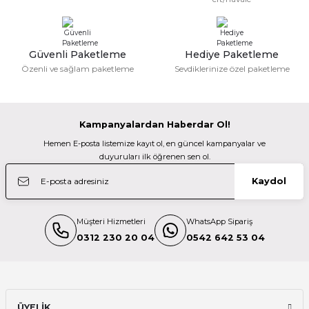
Güzel bir site
Manfrotto
M... N... | 02/01/2026
Manfrotto MKONEPA-BHQ6T One Photo Ai Tripod ve Xpro Top Başlık
Güvenli Paketleme
Hediye Paketleme
Gönder
Özenli ve sağlam paketleme
Sevdiklerinize özel paketleme
Deneyimini Paylaş
30.000,00 TL
Kampanyalardan Haberdar Ol!
Manfrotto
Hemen E-posta listemize kayıt ol, en güncel kampanyalar ve
Manfrotto MKONEPA-3W One Photo Ai Tripod ve Xpro 3 yönlü Başlık
duyuruları ilk öğrenen sen ol.
Kaydol
30.000,00 TL
Müşteri Hizmetleri
WhatsApp Sipariş
Manfrotto
0312 230 20 04
0542 642 53 04
Manfrotto MKONEA-500X One with 500x Fluid Head
37.500,00 TL
ÜYELİK