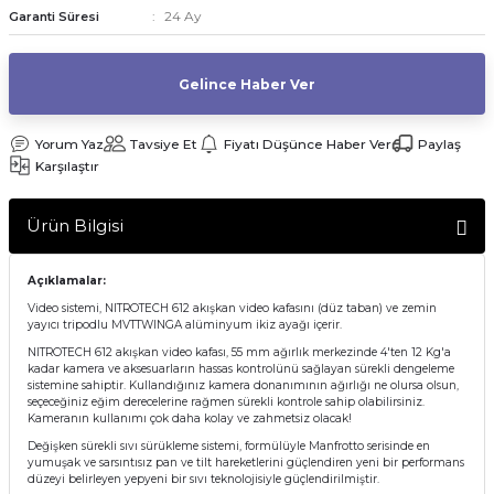
24 Ay
Garanti Süresi
af Makinesi
Gelince Haber Ver
Yorum Yaz
Tavsiye Et
Fiyatı Düşünce Haber Ver
Paylaş
Karşılaştır
Ürün Bilgisi
Açıklamalar:
Video sistemi, NITROTECH 612 akışkan video kafasını (düz taban) ve zemin
yayıcı tripodlu MVTTWINGA alüminyum ikiz ayağı içerir.
NITROTECH 612 akışkan video kafası, 55 mm ağırlık merkezinde 4'ten 12 Kg'a
kadar kamera ve aksesuarların hassas kontrolünü sağlayan sürekli dengeleme
sistemine sahiptir. Kullandığınız kamera donanımının ağırlığı ne olursa olsun,
seçeceğiniz eğim derecelerine rağmen sürekli kontrole sahip olabilirsiniz.
Kameranın kullanımı çok daha kolay ve zahmetsiz olacak!
Değişken sürekli sıvı sürükleme sistemi, formülüyle Manfrotto serisinde en
yumuşak ve sarsıntısız pan ve tilt hareketlerini güçlendiren yeni bir performans
düzeyi belirleyen yepyeni bir sıvı teknolojisiyle güçlendirilmiştir.