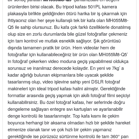
ürünlerden birisi olacak. Bu tripod kafası 501PL kamera
plakasıyla birlikte geldiğinden ötürü harika bir iş çıkarmak için
ihtiyacınız olan her şeye kullanışlı tek bir kafa olan MH055M8-
Q5 ile sahip olursunuz. Bu kafa çok farklı özelliklerle donatılmış
olup size en zorlu durumlarda bile güzel fotoğraflar çekmeniz
için tam kontrol ve mutlak esneklik sağlıyor. Şık görüntüsü
dışında tamamen pratik bir ürün. Hem videolar hem de
fotoğraflar için kullanabileceğiniz bir ürün olan MH055M8-Q5’
in fotoğraf çekerken video moduna geçiş yapabilmesi oldukça
sorunsuz ve inanılmaz derecede kolaydır. En yeni ve 7kg’ a
kadar ağırlığı bulunan ekipmanlara bile uyacak şekilde
tasarlanmış olup, video işlevine sahip yeni DSLR fotoğraf
makineleri için ideal tripod kafası halini almıştır. Gerektiğinde
formatlar arasında geçiş yapmak için akıllı fotoğraf filmi seçiciyi
kullanabilirsiniz. Bu özel fotoğraf kafası, her seferinde doğru
dengeleme sağlayan entegre sıvı kartuşları ve ayarlanabilir
denge kontrolü ile tasarlanmıştır. Top kafa kısmı ile çekim
boyunca herhangi bir aksama olmadan hızlı bir şekilde hareket
etmenize olanak tanır ve çok hızlı bir çekim yapmanız
gerektiğinde ise pürüzsüz sürtünme kontrolü ile tam 360
°
pan