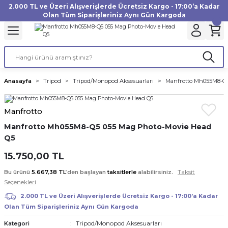
2.000 TL ve Üzeri Alışverişlerde Ücretsiz Kargo - 17:00’a Kadar
Geri Dön
Geri Dön
Geri Dön
Geri Dön
Geri Dön
Geri Dön
Geri Dön
Geri Dön
Geri Dön
Geri Dön
Geri Dön
Geri Dön
Olan Tüm Siparişleriniz Aynı Gün Kargoda
akinesi
ı
Filtre
Aksiyon Kamera
Fotoğraf Kağıdı
Instax Film
f Makinesi
Gimbal
büm
UV Filtre
Aksiyon Kamera Aksesuarları
Inkjet Kağıt
Instax mini Film
Anasayfa
Tripod
Tripod/Monopod Aksesuarları
Manfrotto Mh055M8-Q5
af Makinesi
a
ları
ı
uarları
Polarize Filtre
Minilab Kağıt
Instax Square Film
Manfrotto
 Makinesi
manları
rları
arı
Filtre Kitleri
Termal Kağıt
Instax Wide Film
Manfrotto Mh055M8-Q5 055 Mag Photo-Movie Head
Q5
Makinesi
 Aksesuarları
ND Filtre
15.750,00 TL
si Aksesuarları
Taksit
Bu ürünü
5.667,38 TL
’den başlayan
taksitlerle
alabilirsiniz.
Seçenekleri
 Makinesi
2.000 TL ve Üzeri Alışverişlerde Ücretsiz Kargo - 17:00’a Kadar
Olan Tüm Siparişleriniz Aynı Gün Kargoda
Yazıcısı
Tripod/Monopod Aksesuarları
Kategori