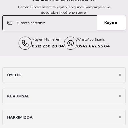
Manfrotto
Hemen E-posta listemize kayıt ol, en güncel kampanyalar ve
Manfrotto 200PL Hızlı Kullanım Plate
duyuruları ilk öğrenen sen ol.
Kaydol
1.200,00 TL
Müşteri Hizmetleri
WhatsApp Sipariş
Manfrotto
0312 230 20 04
0542 642 53 04
Manfrotto MH804-3W 3Yönlü Başlık
7.000,00 TL
ÜYELİK
Manfrotto
KURUMSAL
Manfrotto 131DDB Tripod İçin Yatay Kol
HAKKIMIZDA
10.500,00 TL