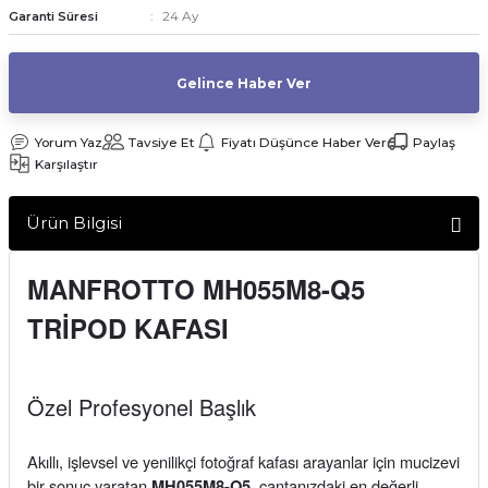
24 Ay
Garanti Süresi
af Makinesi
Gelince Haber Ver
Yorum Yaz
Tavsiye Et
Fiyatı Düşünce Haber Ver
Paylaş
Karşılaştır
Ürün Bilgisi
MANFROTTO MH055M8-Q5
TRİPOD KAFASI
Özel Profesyonel Başlık
Akıllı, işlevsel ve yenilikçi fotoğraf kafası arayanlar için mucizevi
bir sonuç yaratan
ç
antan
ızdaki en değerli
MH055M8-Q5