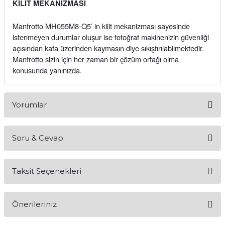
KİLİT MEKANİZMASI
Manfrotto MH055M8-Q5’ in kilit mekanizması sayesinde
istenmeyen durumlar oluşur ise fotoğraf makinenizin güvenliği
açısından kafa üzerinden kaymasın diye sıkıştırılabilmektedir.
Manfrotto sizin için her zaman bir çözüm ortağı olma
konusunda yanınızda.
Yorumlar
Soru & Cevap
Bu ürüne ilk yorumu siz yapın!
Taksit Seçenekleri
Yorum Yaz
Ürün hakkında henüz soru sorulmamış.
Önerileriniz
Soru Sor