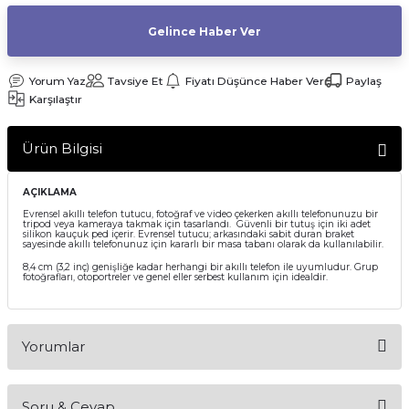
af Makinesi
Gelince Haber Ver
Yorum Yaz
Tavsiye Et
Fiyatı Düşünce Haber Ver
Paylaş
Karşılaştır
Ürün Bilgisi
AÇIKLAMA
Evrensel akıllı telefon tutucu, fotoğraf ve video çekerken akıllı telefonunuzu bir
tripod veya kameraya takmak için tasarlandı.
Güvenli bir tutuş için iki adet
silikon kauçuk ped içerir. Evrensel tutucu; arkasındaki sabit duran braket
sayesinde akıllı telefonunuz için kararlı bir masa tabanı olarak da kullanılabilir.
8,4 cm (3,2 inç) genişliğe kadar herhangi bir akıllı telefon ile uyumludur. Grup
fotoğrafları, otoportreler ve genel eller serbest kullanım için idealdir.
Yorumlar
Soru & Cevap