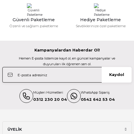
Güzel bir site
Manfrotto
M... N... | 02/01/2026
Manfrotto 200PL-Pro Plate Arca-swiss uyumlu
Güvenli Paketleme
Hediye Paketleme
Gönder
Özenli ve sağlam paketleme
Sevdiklerinize özel paketleme
Deneyimini Paylaş
2.200,00 TL
Kampanyalardan Haberdar Ol!
Manfrotto
Hemen E-posta listemize kayıt ol, en güncel kampanyalar ve
Manfrotto 200PL Hızlı Kullanım Plate
duyuruları ilk öğrenen sen ol.
Kaydol
1.200,00 TL
Müşteri Hizmetleri
WhatsApp Sipariş
Manfrotto
0312 230 20 04
0542 642 53 04
Manfrotto MH804-3W 3Yönlü Başlık
7.000,00 TL
ÜYELİK