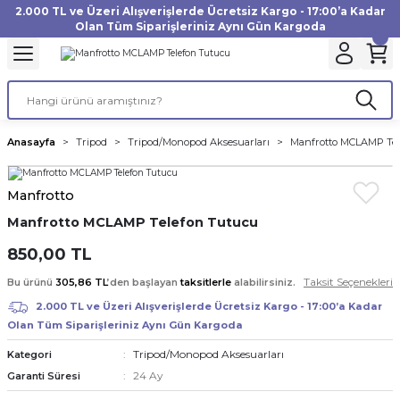
2.000 TL ve Üzeri Alışverişlerde Ücretsiz Kargo - 17:00’a Kadar
Geri Dön
Geri Dön
Geri Dön
Geri Dön
Geri Dön
Geri Dön
Geri Dön
Geri Dön
Geri Dön
Geri Dön
Geri Dön
Geri Dön
Olan Tüm Siparişleriniz Aynı Gün Kargoda
akinesi
ı
Filtre
Aksiyon Kamera
Fotoğraf Kağıdı
Instax Film
f Makinesi
Gimbal
büm
UV Filtre
Aksiyon Kamera Aksesuarları
Inkjet Kağıt
Instax mini Film
Anasayfa
Tripod
Tripod/Monopod Aksesuarları
Manfrotto MCLAMP Te
af Makinesi
a
ları
ı
uarları
Polarize Filtre
Minilab Kağıt
Instax Square Film
Manfrotto
 Makinesi
manları
rları
arı
Filtre Kitleri
Termal Kağıt
Instax Wide Film
Manfrotto MCLAMP Telefon Tutucu
Makinesi
 Aksesuarları
ND Filtre
850,00 TL
Taksit Seçenekleri
Bu ürünü
305,86 TL
’den başlayan
taksitlerle
alabilirsiniz.
si Aksesuarları
2.000 TL ve Üzeri Alışverişlerde Ücretsiz Kargo - 17:00’a Kadar
Olan Tüm Siparişleriniz Aynı Gün Kargoda
 Makinesi
Tripod/Monopod Aksesuarları
Kategori
24 Ay
Garanti Süresi
Yazıcısı