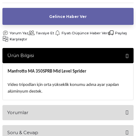
af Makinesi
Gelince Haber Ver
Yorum Yaz
Tavsiye Et
Fiyatı Düşünce Haber Ver
Paylaş
Karşılaştır
Ürün Bilgisi
Manfrotto MA 350SPRB Mid Level Sprider
Video tripodları için orta yükseklik konumu adına ayar yapılan
alüminyum destek.
Yorumlar
Soru & Cevap