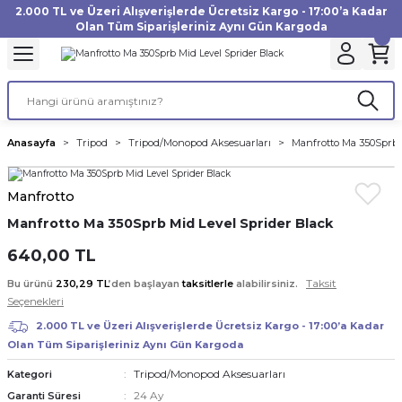
2.000 TL ve Üzeri Alışverişlerde Ücretsiz Kargo - 17:00’a Kadar
Geri Dön
Geri Dön
Geri Dön
Geri Dön
Geri Dön
Geri Dön
Geri Dön
Geri Dön
Geri Dön
Geri Dön
Geri Dön
Geri Dön
Olan Tüm Siparişleriniz Aynı Gün Kargoda
akinesi
ı
Filtre
Aksiyon Kamera
Fotoğraf Kağıdı
Instax Film
f Makinesi
Gimbal
büm
UV Filtre
Aksiyon Kamera Aksesuarları
Inkjet Kağıt
Instax mini Film
Anasayfa
Tripod
Tripod/Monopod Aksesuarları
Manfrotto Ma 350Sprb 
af Makinesi
a
ları
ı
uarları
Polarize Filtre
Minilab Kağıt
Instax Square Film
Manfrotto
 Makinesi
manları
rları
arı
Filtre Kitleri
Termal Kağıt
Instax Wide Film
Manfrotto Ma 350Sprb Mid Level Sprider Black
Makinesi
 Aksesuarları
ND Filtre
640,00 TL
Taksit
Bu ürünü
230,29 TL
’den başlayan
taksitlerle
alabilirsiniz.
si Aksesuarları
Seçenekleri
2.000 TL ve Üzeri Alışverişlerde Ücretsiz Kargo - 17:00’a Kadar
 Makinesi
Olan Tüm Siparişleriniz Aynı Gün Kargoda
Tripod/Monopod Aksesuarları
Kategori
Yazıcısı
24 Ay
Garanti Süresi