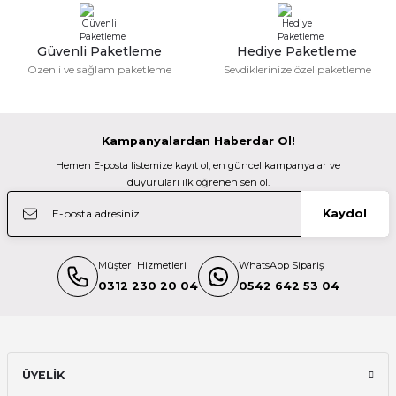
Manfrotto
M... N... | 02/01/2026
Manfrotto 200PL-Pro Plate Arca-swiss uyumlu
Güvenli Paketleme
Hediye Paketleme
Gönder
Özenli ve sağlam paketleme
Sevdiklerinize özel paketleme
Deneyimini Paylaş
2.200,00 TL
Kampanyalardan Haberdar Ol!
Manfrotto
Hemen E-posta listemize kayıt ol, en güncel kampanyalar ve
Manfrotto 200PL Hızlı Kullanım Plate
duyuruları ilk öğrenen sen ol.
Kaydol
1.200,00 TL
Müşteri Hizmetleri
WhatsApp Sipariş
Manfrotto
0312 230 20 04
0542 642 53 04
Manfrotto MH804-3W 3Yönlü Başlık
7.000,00 TL
ÜYELİK