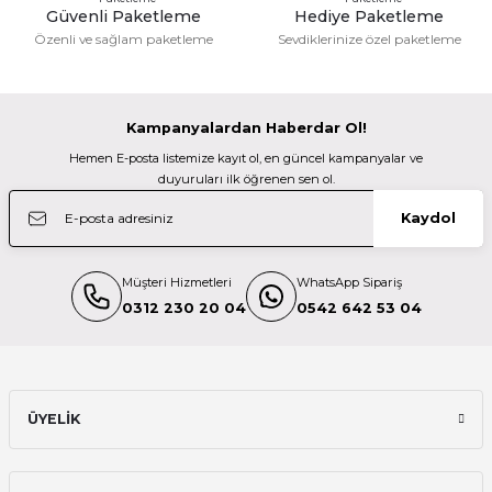
Güvenli Paketleme
Hediye Paketleme
Gönder
Özenli ve sağlam paketleme
Sevdiklerinize özel paketleme
Deneyimini Paylaş
2.200,00 TL
Kampanyalardan Haberdar Ol!
Manfrotto
Hemen E-posta listemize kayıt ol, en güncel kampanyalar ve
Manfrotto 200PL Hızlı Kullanım Plate
duyuruları ilk öğrenen sen ol.
Kaydol
1.200,00 TL
Müşteri Hizmetleri
WhatsApp Sipariş
Manfrotto
0312 230 20 04
0542 642 53 04
Manfrotto MH804-3W 3Yönlü Başlık
7.000,00 TL
ÜYELİK
Manfrotto