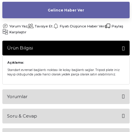
af Makinesi
Gelince Haber Ver
Yorum Yaz
Tavsiye Et
Fiyatı Düşünce Haber Ver
Paylaş
Karşılaştır
Ürün Bilgisi
Açıklama:
Standart evrensel bağlantı noktası ile kolay bağlantı sağlar. Tripod plate iniz
kayıp olduğunda yada harici olarak yedek parça olarak satın alabilirsiniz.
Yorumlar
Soru & Cevap
Bu ürüne ilk yorumu siz yapın!