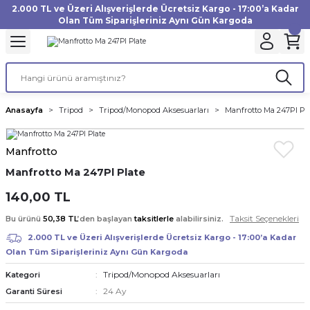
2.000 TL ve Üzeri Alışverişlerde Ücretsiz Kargo - 17:00’a Kadar
Geri Dön
Geri Dön
Geri Dön
Geri Dön
Geri Dön
Geri Dön
Geri Dön
Geri Dön
Geri Dön
Geri Dön
Geri Dön
Geri Dön
Olan Tüm Siparişleriniz Aynı Gün Kargoda
akinesi
ı
Filtre
Aksiyon Kamera
Fotoğraf Kağıdı
Instax Film
f Makinesi
Gimbal
büm
UV Filtre
Aksiyon Kamera Aksesuarları
Inkjet Kağıt
Instax mini Film
Anasayfa
Tripod
Tripod/Monopod Aksesuarları
Manfrotto Ma 247Pl Pl
af Makinesi
a
ları
ı
uarları
Polarize Filtre
Minilab Kağıt
Instax Square Film
Manfrotto
 Makinesi
manları
rları
arı
Filtre Kitleri
Termal Kağıt
Instax Wide Film
Manfrotto Ma 247Pl Plate
Makinesi
 Aksesuarları
ND Filtre
140,00 TL
Taksit Seçenekleri
Bu ürünü
50,38 TL
’den başlayan
taksitlerle
alabilirsiniz.
si Aksesuarları
2.000 TL ve Üzeri Alışverişlerde Ücretsiz Kargo - 17:00’a Kadar
Olan Tüm Siparişleriniz Aynı Gün Kargoda
 Makinesi
Tripod/Monopod Aksesuarları
Kategori
24 Ay
Garanti Süresi
Yazıcısı