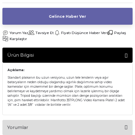
af Makinesi
Gelince Haber Ver
Yorum Yaz
Tavsiye Et
Fiyatı Düşünce Haber Ver
Paylaş
Karşılaştır
Ürün Bilgisi
Açıklama:
Standart plakanın bu uzun versiyonu, uzun tele lenslerin veya ağır
bataryaların neden olduğu olağandışı ağırlık dağılımına sahip video
kameralar için mükemmel bir denge sağlar. Plate, optimum konumu
belirlemeye ve kaydetmeye yardımcı olmak için lazerle işlenmiş bir ölçeğe
sahiptir. Tripod başlığı üzerinde mümkün olan denge pozisyonları aralıkları
için, pim hareket ettirilebilir. Manfrotto 357PLONG Video Kamera Plate’i 2 adet
1/4’’ ve 2 adet 3/8’’
vidalar ile birlikte verilir.
Yorumlar