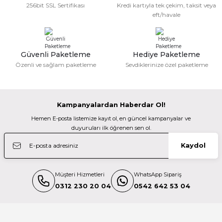
256bit SSL Sertifikası
Kredi kartıyla tek çekim, taksit veya
6.000,00 TL
815,96 TL
eft/havale
Güzel bir site
Manfrotto
M... N... | 02/01/2026
Manfrotto 200PL-Pro Plate Arca-swiss uyumlu
Güvenli Paketleme
Hediye Paketleme
Gönder
Özenli ve sağlam paketleme
Sevdiklerinize özel paketleme
Deneyimini Paylaş
2.200,00 TL
Kampanyalardan Haberdar Ol!
Manfrotto
Hemen E-posta listemize kayıt ol, en güncel kampanyalar ve
Manfrotto 200PL Hızlı Kullanım Plate
duyuruları ilk öğrenen sen ol.
Kaydol
1.200,00 TL
Müşteri Hizmetleri
WhatsApp Sipariş
Manfrotto
0312 230 20 04
0542 642 53 04
Manfrotto MH804-3W 3Yönlü Başlık