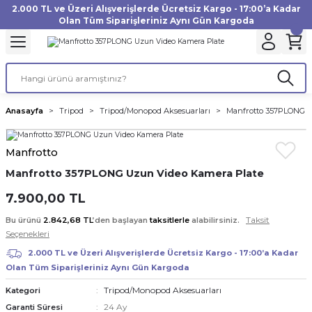
2.000 TL ve Üzeri Alışverişlerde Ücretsiz Kargo - 17:00’a Kadar
Geri Dön
Geri Dön
Geri Dön
Geri Dön
Geri Dön
Geri Dön
Geri Dön
Geri Dön
Geri Dön
Geri Dön
Geri Dön
Geri Dön
Olan Tüm Siparişleriniz Aynı Gün Kargoda
akinesi
ı
Filtre
Aksiyon Kamera
Fotoğraf Kağıdı
Instax Film
f Makinesi
Gimbal
büm
UV Filtre
Aksiyon Kamera Aksesuarları
Inkjet Kağıt
Instax mini Film
Anasayfa
Tripod
Tripod/Monopod Aksesuarları
Manfrotto 357PLONG U
af Makinesi
a
ları
ı
uarları
Polarize Filtre
Minilab Kağıt
Instax Square Film
Manfrotto
 Makinesi
manları
rları
arı
Filtre Kitleri
Termal Kağıt
Instax Wide Film
Manfrotto 357PLONG Uzun Video Kamera Plate
Makinesi
 Aksesuarları
ND Filtre
7.900,00 TL
Taksit
Bu ürünü
2.842,68 TL
’den başlayan
taksitlerle
alabilirsiniz.
si Aksesuarları
Seçenekleri
2.000 TL ve Üzeri Alışverişlerde Ücretsiz Kargo - 17:00’a Kadar
 Makinesi
Olan Tüm Siparişleriniz Aynı Gün Kargoda
Tripod/Monopod Aksesuarları
Kategori
Yazıcısı
24 Ay
Garanti Süresi