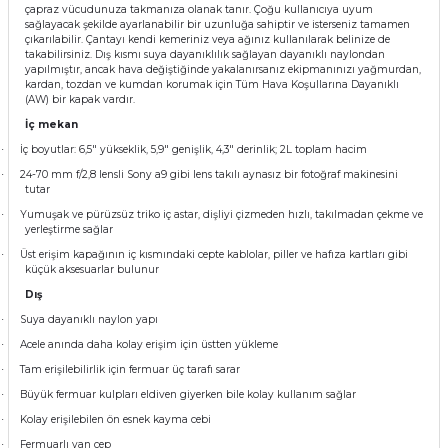
çapraz vücudunuza takmanıza olanak tanır. Çoğu kullanıcıya uyum
sağlayacak şekilde ayarlanabilir bir uzunluğa sahiptir ve isterseniz tamamen
çıkarılabilir. Çantayı kendi kemeriniz veya ağınız kullanılarak belinize de
takabilirsiniz. Dış kısmı suya dayanıklılık sağlayan dayanıklı naylondan
yapılmıştır, ancak hava değiştiğinde yakalanırsanız ekipmanınızı yağmurdan,
kardan, tozdan ve kumdan korumak için Tüm Hava Koşullarına Dayanıklı
(AW) bir kapak vardır.
İç mekan
İç boyutlar: 6,5" yükseklik, 5,9" genişlik, 4,3" derinlik; 2L toplam hacim
·
24-70 mm f/2,8 lensli Sony a9 gibi lens takılı aynasız bir fotoğraf makinesini
·
tutar
Yumuşak ve pürüzsüz triko iç astar, dişliyi çizmeden hızlı, takılmadan çekme ve
·
yerleştirme sağlar
Üst erişim kapağının iç kısmındaki cepte kablolar, piller ve hafıza kartları gibi
·
küçük aksesuarlar bulunur
Dış
Suya dayanıklı naylon yapı
·
Acele anında daha kolay erişim için üstten yükleme
·
Tam erişilebilirlik için fermuar üç tarafı sarar
·
Büyük fermuar kulpları eldiven giyerken bile kolay kullanım sağlar
·
Kolay erişilebilen ön esnek kayma cebi
·
Fermuarlı yan cep
·