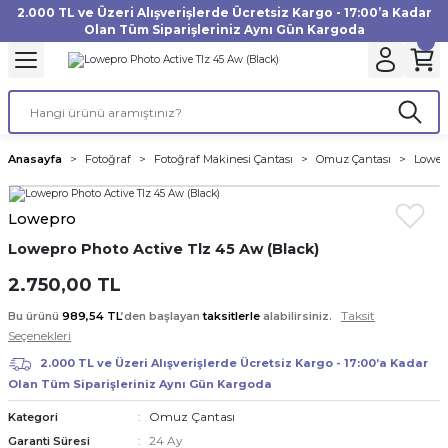
2.000 TL ve Üzeri Alışverişlerde Ücretsiz Kargo - 17:00’a Kadar
Geri Dön
Geri Dön
Geri Dön
Geri Dön
Geri Dön
Geri Dön
Geri Dön
Geri Dön
Geri Dön
Geri Dön
Geri Dön
Geri Dön
Olan Tüm Siparişleriniz Aynı Gün Kargoda
akinesi
ı
Filtre
Aksiyon Kamera
Fotoğraf Kağıdı
Instax Film
f Makinesi
Gimbal
büm
UV Filtre
Aksiyon Kamera Aksesuarları
Inkjet Kağıt
Instax mini Film
Anasayfa
Fotoğraf
Fotoğraf Makinesi Çantası
Omuz Çantası
Lowep
af Makinesi
a
ları
ı
uarları
Polarize Filtre
Minilab Kağıt
Instax Square Film
Lowepro
 Makinesi
manları
rları
arı
Filtre Kitleri
Termal Kağıt
Instax Wide Film
Lowepro Photo Active Tlz 45 Aw (Black)
Makinesi
 Aksesuarları
ND Filtre
2.750,00 TL
Taksit
Bu ürünü
989,54 TL
’den başlayan
taksitlerle
alabilirsiniz.
si Aksesuarları
Seçenekleri
2.000 TL ve Üzeri Alışverişlerde Ücretsiz Kargo - 17:00’a Kadar
 Makinesi
Olan Tüm Siparişleriniz Aynı Gün Kargoda
Omuz Çantası
Kategori
Yazıcısı
24 Ay
Garanti Süresi