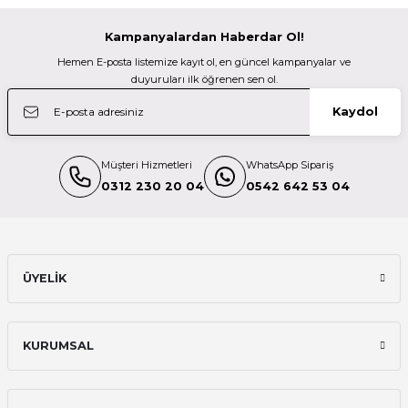
TÜKENDİ
Kampanyalardan Haberdar Ol!
OM System
Hemen E-posta listemize kayıt ol, en güncel kampanyalar ve
Olympus Om System Mini Messenger Bag E0410928
duyuruları ilk öğrenen sen ol.
Kaydol
3.999,00 TL
Müşteri Hizmetleri
WhatsApp Sipariş
TÜKENDİ
National Geographic
0312 230 20 04
0542 642 53 04
National Geographic Ng E2-2370 Shoulder Bag Medium
1.800,00 TL
ÜYELİK
TÜKENDİ
Manfrotto Bags
KURUMSAL
Manfrotto MBAG80N Tripod Çantası 80 Cm