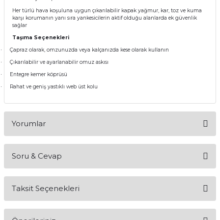
Her türlü hava koşuluna uygun çıkarılabilir kapak yağmur, kar, toz ve kuma
karşı korumanın yanı sıra yankesicilerin aktif olduğu alanlarda ek güvenlik
sağlar
Taşıma Seçenekleri
Çapraz olarak, omzunuzda veya kalçanızda kese olarak kullanın
·
Çıkarılabilir ve ayarlanabilir omuz askısı
·
Entegre kemer köprüsü
·
Rahat ve geniş yastıklı web üst kolu
·
Yorumlar
Soru & Cevap
Bu ürüne ilk yorumu siz yapın!
Taksit Seçenekleri
Yorum Yaz
Ürün hakkında henüz soru sorulmamış.