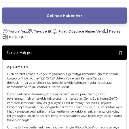
af Makinesi
Gelince Haber Ver
Yorum Yaz
Tavsiye Et
Fiyatı Düşünce Haber Ver
Paylaş
Karşılaştır
Ürün Bilgisi
Açıklamalar:
Hızlı hareket etmeniz ve çekim yapmanız gerektiği zamanlar için tasarlanan
Lowepro Photo Active TLZ 45 AW Üstten Yüklemeli Kamera Çantası,
ihtiyaçlarınıza ve tercihlerinize göre iki şekilde takmanın yolu ile aynasız
kameranızı ve takılı lensinizi tutar ve korur.
Üstten yüklemeli tasarımı, sarmalayıcı fermuarı ve pürüzsüz iç astarı,
eşyalarınızı hızlı bir şekilde takıp çıkarmanızı sağlar. Geniş 2L iç kısmı, 24-70
mm f/2,8 lens takılı Sony a9 gibi aynasız bir kamerayı barındırır, böylece
fotoğraf operasyonları başladığında her zaman hazır olursunuz. Kapaktaki ayrı
küçük aksesuar cebi, pilleri, hafıza kartlarını ve kabloları saklamanız için kolay
bir yer sağlar. İki ek harici cep, fotoğraf aksesuarları veya kişisel eşyalar için daha
fazla alan sağlar.
Ürünle birlikte verilen askı, ekstra güvenlik için Photo Active'i omzunuza veya