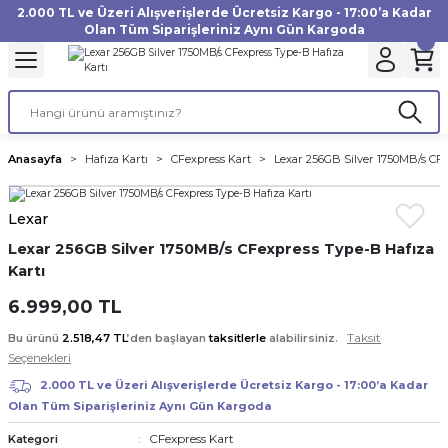
2.000 TL ve Üzeri Alışverişlerde Ücretsiz Kargo - 17:00’a Kadar
Geri Dön
Geri Dön
Geri Dön
Geri Dön
Geri Dön
Geri Dön
Geri Dön
Geri Dön
Geri Dön
Geri Dön
Geri Dön
Geri Dön
Olan Tüm Siparişleriniz Aynı Gün Kargoda
akinesi
ı
Filtre
Aksiyon Kamera
Fotoğraf Kağıdı
Instax Film
f Makinesi
Gimbal
büm
UV Filtre
Aksiyon Kamera Aksesuarları
Inkjet Kağıt
Instax mini Film
Anasayfa
Hafıza Kartı
CFexpress Kart
Lexar 256GB Silver 1750MB/s CFe
af Makinesi
a
ları
ı
uarları
Polarize Filtre
Minilab Kağıt
Instax Square Film
Lexar
 Makinesi
manları
rları
arı
Filtre Kitleri
Termal Kağıt
Instax Wide Film
Lexar 256GB Silver 1750MB/s CFexpress Type-B Hafıza
Kartı
Makinesi
 Aksesuarları
ND Filtre
6.999,00 TL
si Aksesuarları
Taksit
Bu ürünü
2.518,47 TL
’den başlayan
taksitlerle
alabilirsiniz.
Seçenekleri
 Makinesi
2.000 TL ve Üzeri Alışverişlerde Ücretsiz Kargo - 17:00’a Kadar
Olan Tüm Siparişleriniz Aynı Gün Kargoda
Yazıcısı
CFexpress Kart
Kategori