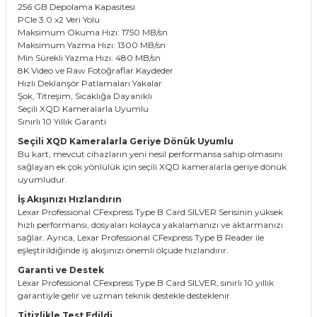
256 GB Depolama Kapasitesi
PCIe 3.0 x2 Veri Yolu
Maksimum Okuma Hızı: 1750 MB/sn
Maksimum Yazma Hızı: 1300 MB/sn
Min Sürekli Yazma Hızı: 480 MB/sn
8K Video ve Raw Fotoğraflar Kaydeder
Hızlı Deklanşör Patlamaları Yakalar
Şok, Titreşim, Sıcaklığa Dayanıklı
Seçili XQD Kameralarla Uyumlu
Sınırlı 10 Yıllık Garanti
Seçili XQD Kameralarla Geriye Dönük Uyumlu
Bu kart, mevcut cihazların yeni nesil performansa sahip olmasını
sağlayan ek çok yönlülük için seçili XQD kameralarla geriye dönük
uyumludur.
İş Akışınızı Hızlandırın
Lexar Professional CFexpress Type B Card SILVER Serisinin yüksek
hızlı performansı, dosyaları kolayca yakalamanızı ve aktarmanızı
sağlar. Ayrıca, Lexar Professional CFexpress Type B Reader ile
eşleştirildiğinde iş akışınızı önemli ölçüde hızlandırır.
Garanti ve Destek
Lexar Professional CFexpress Type B Card SILVER, sınırlı 10 yıllık
garantiyle gelir ve uzman teknik destekle desteklenir.
Titizlikle Test Edildi