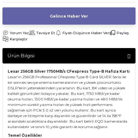
af Makinesi
Gelince Haber Ver
Yorum Yaz
Tavsiye Et
Fiyatı Düşünce Haber Ver
Paylaş
Karşılaştır
Ürün Bilgisi
Lexar 256GB Silver 1750MB/s CFexpress Type-B Hafıza Kartı
Lexar'ın 256GB Professional CFexpress Type B Card SILVER Serisi ile
bir sonraki seviye sinema kameralarının ve yüksek çözünürlüklü
DSLR'lerin yeteneklerinden yararlanın. Bu kart, 8K video ve yüksek
kaliteli görüntüleri kolayca yakalar. Bu kart, 1750 MB/s'ye kadar
okuma hızları, 1300 MB/s'ye kadar yazma hızları ve 480 MB/s'lik
minimum sürekli yazma hızları ile yüksek hızlı performans
sağlamak için PCIe 3.0 x2 veri yolunu kullanır. Bu kart ayrıca
darbeye ve titreşime karşı dayanıklı ve güvenilirdir ve 14 ila 158°F
arasındaki sıcaklıklara dayanıklıdır. Bu kart belirli XQD kameralarda
kullanılabilir ve sınırlı 10 yıllık garanti ile koruma sağlanır.
Temel Özellikler