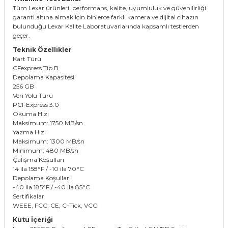
Tüm Lexar ürünleri, performans, kalite, uyumluluk ve güvenilirliği
garanti altına almak için binlerce farklı kamera ve dijital cihazın
bulunduğu Lexar Kalite Laboratuvarlarında kapsamlı testlerden
geçer.
Teknik Özellikler
Kart Türü
CFexpress Tip B
Depolama Kapasitesi
256 GB
Veri Yolu Türü
PCI-Express 3.0
Okuma Hızı
Maksimum: 1750 MB/sn
Yazma Hızı
Maksimum: 1300 MB/sn
Minimum: 480 MB/sn
Çalışma Koşulları
14 ila 158°F / -10 ila 70°C
Depolama Koşulları
-40 ila 185°F / -40 ila 85°C
Sertifikalar
WEEE, FCC, CE, C-Tick, VCCI
Kutu İçeriği