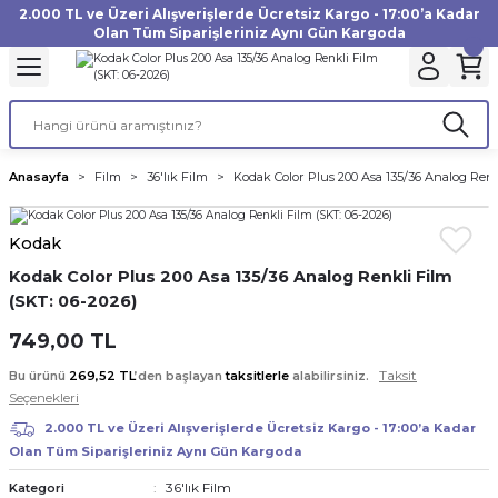
2.000 TL ve Üzeri Alışverişlerde Ücretsiz Kargo - 17:00’a Kadar
Geri Dön
Geri Dön
Geri Dön
Geri Dön
Geri Dön
Geri Dön
Geri Dön
Geri Dön
Geri Dön
Geri Dön
Geri Dön
Geri Dön
Olan Tüm Siparişleriniz Aynı Gün Kargoda
akinesi
ı
Filtre
Aksiyon Kamera
Fotoğraf Kağıdı
Instax Film
f Makinesi
Gimbal
büm
UV Filtre
Aksiyon Kamera Aksesuarları
Inkjet Kağıt
Instax mini Film
Anasayfa
Film
36'lık Film
Kodak Color Plus 200 Asa 135/36 Analog Renk
af Makinesi
a
ları
ı
uarları
Polarize Filtre
Minilab Kağıt
Instax Square Film
Kodak
 Makinesi
manları
rları
arı
Filtre Kitleri
Termal Kağıt
Instax Wide Film
Kodak Color Plus 200 Asa 135/36 Analog Renkli Film
(SKT: 06-2026)
Makinesi
 Aksesuarları
ND Filtre
749,00 TL
si Aksesuarları
Taksit
Bu ürünü
269,52 TL
’den başlayan
taksitlerle
alabilirsiniz.
Seçenekleri
 Makinesi
2.000 TL ve Üzeri Alışverişlerde Ücretsiz Kargo - 17:00’a Kadar
Olan Tüm Siparişleriniz Aynı Gün Kargoda
Yazıcısı
36'lık Film
Kategori