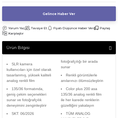
af Makinesi
Gelince Haber Ver
Yorum Yaz
Tavsiye Et
Fiyatı Düşünce Haber Ver
Paylaş
Karşılaştır
Ürün Bilgisi
fotoğrafçılığı bir arada
SLR kamera
sunar
kullanıcıları için özel olarak
tasarlanmış, yüksek kaliteli
Renkli görüntülerle
analog renkli film
anılarınızı ölümsüzleştirin
135/36 formatında,
Color plus 200 asa
geniş çekim seçenekleri
135/36 analog renkli film
sunar ve fotoğrafçılık
ile her karede renklerin
deneyimini zenginleştirir
güzelliğini yakalayın
SKT: 06/2026
TÜM ANALOG