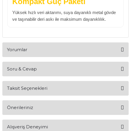
Kompakt Güç Paketi
Yüksek hızlı veri aktarımı, suya dayanıklı metal gövde
ve taşınabilir deri askı ile maksimum dayanıklılık.
Yorumlar
Soru & Cevap
Bu ürüne ilk yorumu siz yapın!
Taksit Seçenekleri
Yorum Yaz
Ürün hakkında henüz soru sorulmamış.
Önerileriniz
Soru Sor
Bu ürünün fiyat bilgisi, resim, ürün açıklamalarında ve diğer
Alışveriş Deneyimi
konularda yetersiz gördüğünüz noktaları öneri formunu