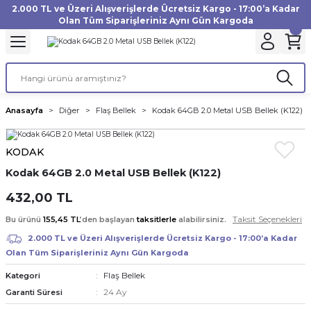
2.000 TL ve Üzeri Alışverişlerde Ücretsiz Kargo - 17:00’a Kadar
Geri Dön
Geri Dön
Geri Dön
Geri Dön
Geri Dön
Geri Dön
Geri Dön
Geri Dön
Geri Dön
Geri Dön
Geri Dön
Geri Dön
Olan Tüm Siparişleriniz Aynı Gün Kargoda
akinesi
ı
Filtre
Aksiyon Kamera
Fotoğraf Kağıdı
Instax Film
f Makinesi
Gimbal
büm
UV Filtre
Aksiyon Kamera Aksesuarları
Inkjet Kağıt
Instax mini Film
Anasayfa
Diğer
Flaş Bellek
Kodak 64GB 2.0 Metal USB Bellek (K122)
af Makinesi
a
ları
ı
uarları
Polarize Filtre
Minilab Kağıt
Instax Square Film
KODAK
 Makinesi
manları
rları
arı
Filtre Kitleri
Termal Kağıt
Instax Wide Film
Kodak 64GB 2.0 Metal USB Bellek (K122)
Makinesi
 Aksesuarları
ND Filtre
432,00 TL
Taksit Seçenekleri
Bu ürünü
155,45 TL
’den başlayan
taksitlerle
alabilirsiniz.
si Aksesuarları
2.000 TL ve Üzeri Alışverişlerde Ücretsiz Kargo - 17:00’a Kadar
Olan Tüm Siparişleriniz Aynı Gün Kargoda
 Makinesi
Flaş Bellek
Kategori
24 Ay
Garanti Süresi
Yazıcısı