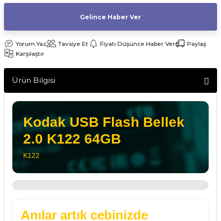
af Makinesi
Gelince Haber Ver
Yorum Yaz
Tavsiye Et
Fiyatı Düşünce Haber Ver
Paylaş
Karşılaştır
Ürün Bilgisi
Kodak USB Flash Bellek
2.0 K122 64GB
K122
Anılar artık cebinizde