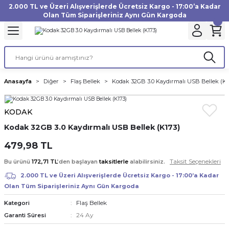
2.000 TL ve Üzeri Alışverişlerde Ücretsiz Kargo - 17:00’a Kadar
Geri Dön
Geri Dön
Geri Dön
Geri Dön
Geri Dön
Geri Dön
Geri Dön
Geri Dön
Geri Dön
Geri Dön
Geri Dön
Geri Dön
Olan Tüm Siparişleriniz Aynı Gün Kargoda
akinesi
ı
Filtre
Aksiyon Kamera
Fotoğraf Kağıdı
Instax Film
f Makinesi
Gimbal
büm
UV Filtre
Aksiyon Kamera Aksesuarları
Inkjet Kağıt
Instax mini Film
Anasayfa
Diğer
Flaş Bellek
Kodak 32GB 3.0 Kaydırmalı USB Bellek (K1
af Makinesi
a
ları
ı
uarları
Polarize Filtre
Minilab Kağıt
Instax Square Film
KODAK
 Makinesi
manları
rları
arı
Filtre Kitleri
Termal Kağıt
Instax Wide Film
Kodak 32GB 3.0 Kaydırmalı USB Bellek (K173)
Makinesi
 Aksesuarları
ND Filtre
479,98 TL
Taksit Seçenekleri
Bu ürünü
172,71 TL
’den başlayan
taksitlerle
alabilirsiniz.
si Aksesuarları
2.000 TL ve Üzeri Alışverişlerde Ücretsiz Kargo - 17:00’a Kadar
Olan Tüm Siparişleriniz Aynı Gün Kargoda
 Makinesi
Flaş Bellek
Kategori
24 Ay
Garanti Süresi
Yazıcısı