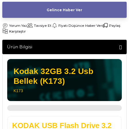
af Makinesi
Gelince Haber Ver
Yorum Yaz
Tavsiye Et
Fiyatı Düşünce Haber Ver
Paylaş
Karşılaştır
Ürün Bilgisi
Kodak 32GB 3.2 Usb
Bellek (K173)
K173
KODAK USB Flash Drive 3.2