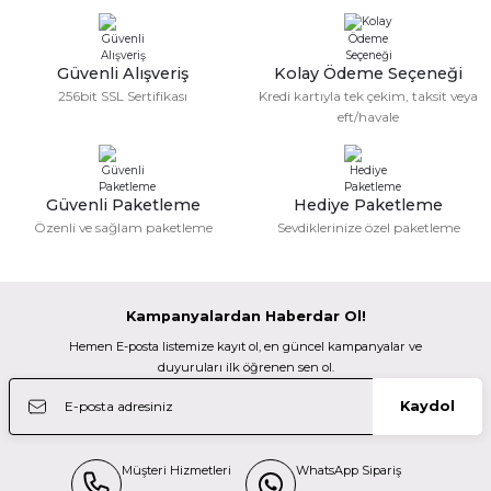
verdiğim sipariş bugün elime ulaştı
Ürün bilgilerinde hatalar bulunuyor.
Kodak 32GB 2.0 USB Bellek (K182)
Ramazanda hızlı ve sapasağlam .
Kolay gelsin hayırlı ramazanlar.
Ürün fiyatı diğer sitelerden daha pahalı.
Güvenli Alışveriş
Kolay Ödeme Seçeneği
Bu ürüne benzer farklı alternatifler olmalı.
Fatma KILIÇ | 28/02/2026
256bit SSL Sertifikası
Kredi kartıyla tek çekim, taksit veya
360,00 TL
eft/havale
Güzel bir site
Sandisk
M... N... | 02/01/2026
Sandisk 64GB Cruzer Glide 3.0 Flash Bellek
Güvenli Paketleme
Hediye Paketleme
Gönder
Özenli ve sağlam paketleme
Sevdiklerinize özel paketleme
Deneyimini Paylaş
990,00 TL
Kampanyalardan Haberdar Ol!
Sandisk
Hemen E-posta listemize kayıt ol, en güncel kampanyalar ve
Sandisk 16GB Cruzer Blade USB 2.0 USB Bellek
duyuruları ilk öğrenen sen ol.
Kaydol
580,00 TL
Müşteri Hizmetleri
WhatsApp Sipariş