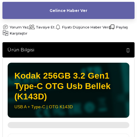
af Makinesi
Gelince Haber Ver
Yorum Yaz
Tavsiye Et
Fiyatı Düşünce Haber Ver
Paylaş
Karşılaştır
Ürün Bilgisi
Kodak 256GB 3.2 Gen1
Type-C OTG Usb Bellek
(K143D)
USB A + Type-C | OTG K143D