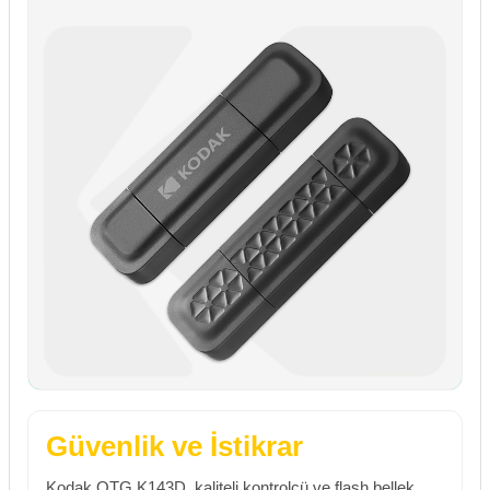
Güvenlik ve İstikrar
Kodak OTG K143D, kaliteli kontrolcü ve flash bellek