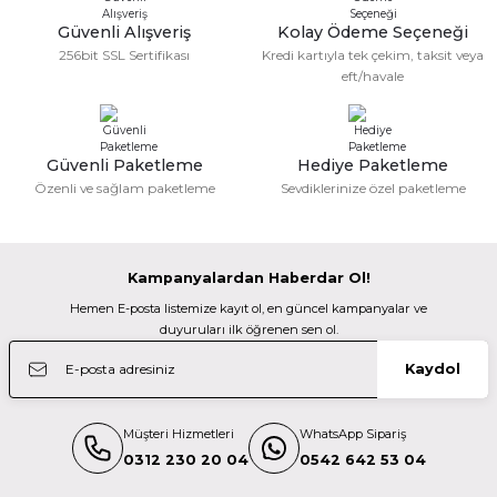
Kolay gelsin hayırlı ramazanlar.
Ürün fiyatı diğer sitelerden daha pahalı.
Güvenli Alışveriş
Kolay Ödeme Seçeneği
Bu ürüne benzer farklı alternatifler olmalı.
Fatma KILIÇ | 28/02/2026
256bit SSL Sertifikası
Kredi kartıyla tek çekim, taksit veya
360,00 TL
eft/havale
Güzel bir site
Sandisk
M... N... | 02/01/2026
Sandisk 64GB Cruzer Glide 3.0 Flash Bellek
Güvenli Paketleme
Hediye Paketleme
Gönder
Özenli ve sağlam paketleme
Sevdiklerinize özel paketleme
Deneyimini Paylaş
990,00 TL
Kampanyalardan Haberdar Ol!
Sandisk
Hemen E-posta listemize kayıt ol, en güncel kampanyalar ve
Sandisk 16GB Cruzer Blade USB 2.0 USB Bellek
duyuruları ilk öğrenen sen ol.
Kaydol
580,00 TL
Müşteri Hizmetleri
WhatsApp Sipariş
Sandisk
0312 230 20 04
0542 642 53 04
Sandisk 128GB Cruzer Glide USB 3.0 Bellek