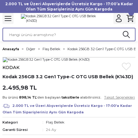
2.000 TL ve Üzeri Alışverişlerde Ücretsiz Kargo - 17:00’a Kadar
Geri Dön
Geri Dön
Geri Dön
Geri Dön
Geri Dön
Geri Dön
Geri Dön
Geri Dön
Geri Dön
Geri Dön
Geri Dön
Geri Dön
Olan Tüm Siparişleriniz Aynı Gün Kargoda
akinesi
ı
Filtre
Aksiyon Kamera
Fotoğraf Kağıdı
Instax Film
f Makinesi
Gimbal
büm
UV Filtre
Aksiyon Kamera Aksesuarları
Inkjet Kağıt
Instax mini Film
Anasayfa
Diğer
Flaş Bellek
Kodak 256GB 3.2 Gen1 Type-C OTG USB Be
af Makinesi
a
ları
ı
uarları
Polarize Filtre
Minilab Kağıt
Instax Square Film
KODAK
 Makinesi
manları
rları
arı
Filtre Kitleri
Termal Kağıt
Instax Wide Film
Kodak 256GB 3.2 Gen1 Type-C OTG USB Bellek (K143D)
Makinesi
 Aksesuarları
ND Filtre
2.495,98 TL
Taksit Seçenekleri
Bu ürünü
898,14 TL
’den başlayan
taksitlerle
alabilirsiniz.
si Aksesuarları
2.000 TL ve Üzeri Alışverişlerde Ücretsiz Kargo - 17:00’a Kadar
Olan Tüm Siparişleriniz Aynı Gün Kargoda
 Makinesi
Flaş Bellek
Kategori
24 Ay
Garanti Süresi
Yazıcısı