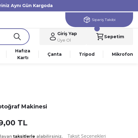
eriniz Aynı Gün Kargoda
Sipariş Takibi
Giriş Yap
Sepetim
Üye Ol
Hafıza
Çanta
Tripod
Mikrofon
Kartı
Fotoğraf Makinesi
9,00 TL
Taksit Seçenekleri
şlayan
taksitlerle
alabilirsiniz.