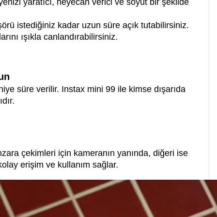
enizi yaratıcı, heyecan verici ve soyut bir şekilde
ü istediğiniz kadar uzun süre açık tutabilirsiniz.
nı ışıkla canlandırabilirsiniz.
lun
e süre verilir. Instax mini 99 ile kimse dışarıda
ıdır.
nzara çekimleri için kameranın yanında, diğeri ise
kolay erişim ve kullanım sağlar.