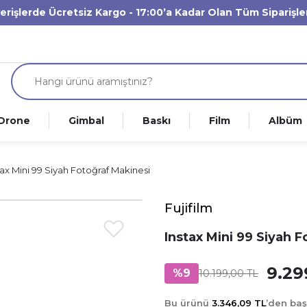
verişlerde Ücretsiz Kargo - 17:00’a Kadar Olan Tüm Siparişl
Drone
Gimbal
Baskı
Film
Albüm
tax Mini 99 Siyah Fotoğraf Makinesi
Fujifilm
Instax Mini 99 Siyah 
9.29
%9
10.199,00 TL
Bu ürünü
3.346,09 TL
’den ba