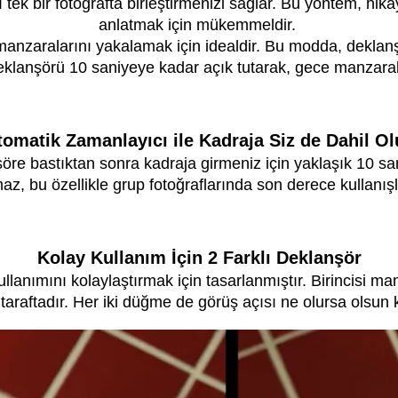
tek bir fotoğrafta birleştirmenizi sağlar. Bu yöntem, hikay
anlatmak için mükemmeldir.
manzaralarını yakalamak için idealdir. Bu modda, deklanşör
eklanşörü 10 saniyeye kadar açık tutarak, gece manzaraları
omatik Zamanlayıcı ile Kadraja Siz de Dahil O
re bastıktan sonra kadraja girmeniz için yaklaşık 10 saniy
az, bu özellikle grup fotoğraflarında son derece kullanışl
Kolay Kullanım İçin 2 Farklı Deklanşör
llanımını kolaylaştırmak için tasarlanmıştır. Birincisi ma
araftadır. Her iki düğme de görüş açısı ne olursa olsun 