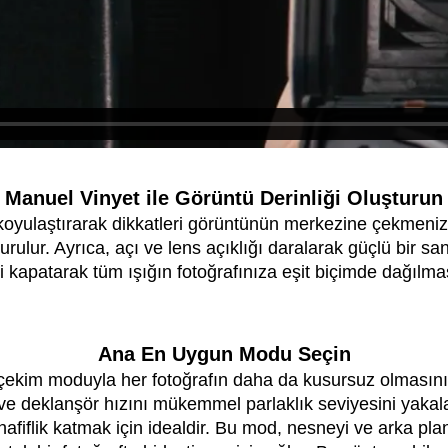
Manuel Vinyet ile Görüntü Derinliği Oluşturun
ı koyulaştırarak dikkatleri görüntünün merkezine çekmeni
uşturulur. Ayrıca, açı ve lens açıklığı daralarak güçlü bir 
ği kapatarak tüm ışığın fotoğrafınıza eşit biçimde dağılmas
Ana En Uygun Modu Seçin
çekim moduyla her fotoğrafın daha da kusursuz olmasını 
ve deklanşör hızını mükemmel parlaklık seviyesini yakala
fiflik katmak için idealdir. Bu mod, nesneyi ve arka pla