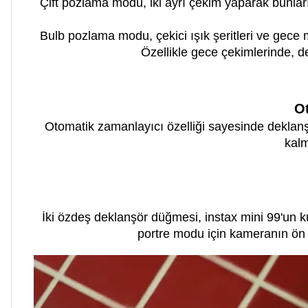
Çift pozlama modu, iki ayrı çekim yaparak bunları 
Bulb pozlama modu, çekici ışık şeritleri ve gece 
Özellikle gece çekimlerinde, d
Ot
Otomatik zamanlayıcı özelliği sayesinde deklanşö
kalm
İki özdeş deklanşör düğmesi, instax mini 99'un ku
portre modu için kameranın ön t