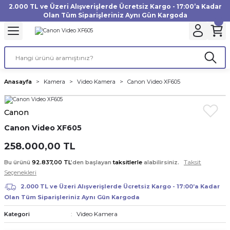
2.000 TL ve Üzeri Alışverişlerde Ücretsiz Kargo - 17:00’a Kadar
Geri Dön
Geri Dön
Geri Dön
Geri Dön
Geri Dön
Geri Dön
Geri Dön
Geri Dön
Geri Dön
Geri Dön
Geri Dön
Geri Dön
Olan Tüm Siparişleriniz Aynı Gün Kargoda
akinesi
ı
Filtre
Aksiyon Kamera
Fotoğraf Kağıdı
Instax Film
f Makinesi
Gimbal
büm
UV Filtre
Aksiyon Kamera Aksesuarları
Inkjet Kağıt
Instax mini Film
Anasayfa
Kamera
Video Kamera
Canon Video XF605
af Makinesi
a
ları
ı
uarları
Polarize Filtre
Minilab Kağıt
Instax Square Film
Canon
 Makinesi
manları
rları
arı
Filtre Kitleri
Termal Kağıt
Instax Wide Film
Canon Video XF605
Makinesi
 Aksesuarları
ND Filtre
258.000,00 TL
Taksit
Bu ürünü
92.837,00 TL
’den başlayan
taksitlerle
alabilirsiniz.
si Aksesuarları
Seçenekleri
2.000 TL ve Üzeri Alışverişlerde Ücretsiz Kargo - 17:00’a Kadar
 Makinesi
Olan Tüm Siparişleriniz Aynı Gün Kargoda
Video Kamera
Kategori
Yazıcısı