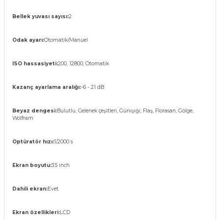
Bellek yuvası sayısı:
2
Odak ayarı:
Otomatik/Manuel
ISO hassasiyeti:
200, 12800, Otomatik
Kazanç ayarlama aralığı:
-6 - 21 dB
Beyaz dengesi:
Bulutlu, Gelenek çeşitleri, Günışığı, Flaş, Florasan, Gölge,
Wolfram
Optüratör hızı:
1/2000 s
Ekran boyutu:
3.5 inch
Dahili ekran:
Evet
Ekran özellikleri:
LCD