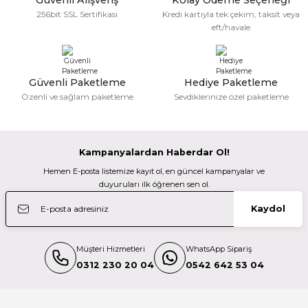
119.900,00 TL
256bit SSL Sertifikası
Kredi kartıyla tek çekim, taksit veya
TÜKENDİ
Güzel bir site
eft/havale
Sony
M... N... | 02/01/2026
Gönder
Sony HXR NX800 4K Profesyonel Video Kamera
Güvenli Paketleme
Hediye Paketleme
Deneyimini Paylaş
217.500,00 TL
Özenli ve sağlam paketleme
Sevdiklerinize özel paketleme
199.900,00 TL
TÜKENDİ
Red
Kampanyalardan Haberdar Ol!
Red Komodo X Production Pack V-Lock
Hemen E-posta listemize kayıt ol, en güncel kampanyalar ve
duyuruları ilk öğrenen sen ol.
806.400,00 TL
Kaydol
TÜKENDİ
Sony
Müşteri Hizmetleri
WhatsApp Sipariş
Sony FDR-AX43A 4K Video Kamera
0312 230 20 04
0542 642 53 04