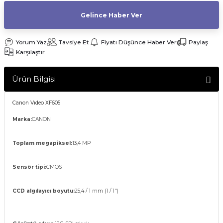
af Makinesi
Gelince Haber Ver
Yorum Yaz
Tavsiye Et
Fiyatı Düşünce Haber Ver
Paylaş
Karşılaştır
Ürün Bilgisi
Canon Vıdeo XF605
Marka:
CANON
Toplam megapiksel:
13,4 MP
Sensör tipi:
CMOS
CCD algılayıcı boyutu:
25,4 / 1 mm (1 / 1")