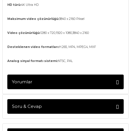
HD türü:
4K Ultra HD
Maksimum video çözünürlüğü:
3840 x 2160 Piksel
Video çözünürlüğü:
1280 x 720,1920 x 1080,3840 x 2160
Desteklenen video formatları:
H.265, MP4, MPEG4, MXF
Analog sinyal formatı sistemi:
NTSC, PAL
Yorumlar
Soru & Cevap
Bu ürüne ilk yorumu siz yapın!
Yorum Yaz
Ürün hakkında henüz soru sorulmamış.