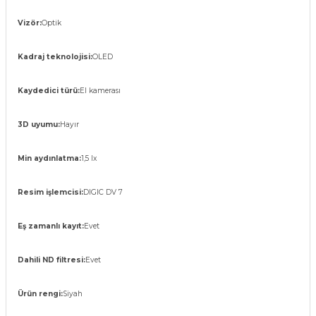
Vizör:
Optik
Kadraj teknolojisi:
OLED
Kaydedici türü:
El kamerası
3D uyumu:
Hayır
Min aydınlatma:
1,5 lx
Resim işlemcisi:
DIGIC DV 7
Eş zamanlı kayıt:
Evet
Dahili ND filtresi:
Evet
Ürün rengi:
Siyah