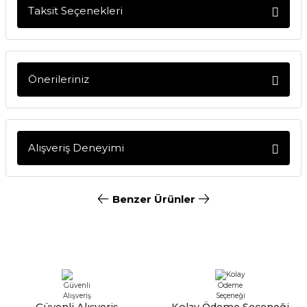
Taksit Seçenekleri
Soru Sor
Önerileriniz
Bu ürünün fiyat bilgisi, resim, ürün açıklamalarında ve
diğer konularda yetersiz gördüğünüz noktaları öneri
formunu kullanarak tarafımıza iletebilirsiniz.
Alışveriş Deneyimi
Görüş ve önerileriniz için teşekkür ederiz.
Bu ürün içerinde şarj cihazı varmı
Ürün resmi kalitesiz, bozuk veya görüntülenemiyor.
Benzer Ürünler
Nuri Sarı | 14/06/2026
Ürün açıklamasında eksik bilgiler bulunuyor.
Ürün bilgilerinde hatalar bulunuyor.
%17
Nikon
Teşekkür etmek için yazıyorum,
Ürün fiyatı diğer sitelerden daha pahalı.
dün verdiğim sipariş bugün elime
NIKON ZR Body 6K Sinema Kamerası (Karfo Karacasulu Garantili)
ulaştı
Bu ürüne benzer farklı alternatifler olmalı.
Ramazanda hızlı ve sapasağlam .
Kolay gelsin hayırlı ramazanlar.
143.640,00 TL
Fatma KILIÇ | 28/02/2026
Güvenli Alışveriş
Kolay Ödeme Seçeneği