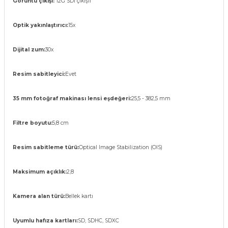
Görüntü çıkışı:
12G SDI çıkışlı
Optik yakınlaştırıcı:
15x
Dijital zum:
30x
Resim sabitleyici:
Evet
35 mm fotoğraf makinası lensi eşdeğeri:
25,5 - 382,5 mm
Filtre boyutu:
5,8 cm
Resim sabitleme türü:
Optical Image Stabilization (OIS)
Maksimum açıklık:
2,8
Kamera alan türü:
Bellek kartı
Uyumlu hafıza kartları:
SD, SDHC, SDXC