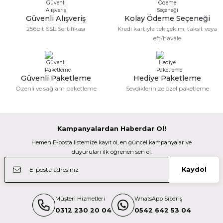
Kolay gelsin hayırlı ramazanlar.
Ürün fiyatı diğer sitelerden daha pahalı.
Güvenli Alışveriş
Kolay Ödeme Seçeneği
Bu ürüne benzer farklı alternatifler olmalı.
Fatma KILIÇ | 28/02/2026
256bit SSL Sertifikası
Kredi kartıyla tek çekim, taksit veya
44.900,00 TL
eft/havale
Güzel bir site
%10
Nikon
M... N... | 02/01/2026
Nikon Z 24-200mm f/4-6.3 VR Lens
Güvenli Paketleme
Hediye Paketleme
Gönder
Özenli ve sağlam paketleme
Sevdiklerinize özel paketleme
Deneyimini Paylaş
55.373,00 TL
49.836,00 TL
Kampanyalardan Haberdar Ol!
Sony
Hemen E-posta listemize kayıt ol, en güncel kampanyalar ve
Sony FE 70-200mm F/2.8 GM OSS Lens
duyuruları ilk öğrenen sen ol.
Kaydol
102.499,00 TL
Müşteri Hizmetleri
WhatsApp Sipariş
Sony
0312 230 20 04
0542 642 53 04
Sony FE 24-70mm f/2.8 GM Lens