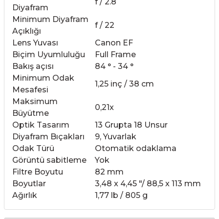
f / 2.8
Diyafram
Minimum Diyafram
f / 22
Açıklığı
Lens Yuvası
Canon EF
Biçim Uyumluluğu
Full Frame
Bakış açısı
84 ° - 34 °
Minimum Odak
1,25 inç / 38 cm
Mesafesi
Maksimum
0,21x
Büyütme
Optik Tasarım
13 Grupta 18 Unsur
Diyafram Bıçakları
9, Yuvarlak
Odak Türü
Otomatik odaklama
Görüntü sabitleme
Yok
Filtre Boyutu
82 mm
Boyutlar
3,48 x 4,45 "/ 88,5 x 113 mm
Ağırlık
1,77 lb / 805 g