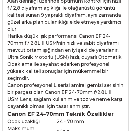
Alan derinliği üzerinde optimum kontrol için hızlı
f / 2,8 diyafram açıklığı ile olağanüstü görüntü
kalitesi sunan 9 yapraklı diyafram, aynı zamanda
güzel arka plan bulanıklığı elde etmeye yardımcı
olur.
Harika düşük ışık performansı Canon EF 24-
70mm f / 2.8L II USM'nin hızlı ve sabit diyaframı
mevcut ortam ışığından en iyi şekilde yararlanır.
Ultra Sonik Motorlu (USM) hızlı, duyarlı Otomatik
Odaklama ile seyahat ederken profesyonel,
yüksek kaliteli sonuçlar için mükemmel bir
seçimdir.
Canon profesyonel L serisi amiral gemisi serisinin
bir parçası olan Canon EF 24-70mm f/2.8L II
USM Lens, sağlam kullanım ve toz ve neme karşı
dayanıklı olması için tasarlanmıştır.
Canon EF 24-70mm Teknik Özellikler
Odak uzaklığı
24 - 70 mm
Maksimum