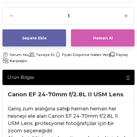
af Makinesi
Sepete Ekle
Hemen Al
Yorum Yaz
Tavsiye Et
Fiyatı Düşünce Haber Ver
Paylaş
Karşılaştır
Ürün Bilgisi
Canon EF 24-70mm f/2.8L II USM Lens
Geniş zum aralığına sahip hemen hemen her
nesneyi ele alan Canon EF 24-70mm f/2.8L II
USM Lens, profesyonel fotoğrafçılar için bir
zoom seçeneğidir.