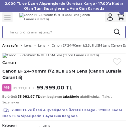
2.000 TL ve Üzeri Alışverişlerde Ücretsiz Kargo - 17:00’a Kadar
Geri Dön
Geri Dön
Geri Dön
Geri Dön
Geri Dön
Geri Dön
Geri Dön
Geri Dön
Geri Dön
Geri Dön
Geri Dön
Geri Dön
Olan Tüm Siparişleriniz Aynı Gün Kargoda
akinesi
ı
Filtre
Aksiyon Kamera
Fotoğraf Kağıdı
Instax Film
f Makinesi
Gimbal
büm
UV Filtre
Aksiyon Kamera Aksesuarları
Inkjet Kağıt
Instax mini Film
Anasayfa
Lens
Lens
Canon EF 24-70mm f/2.8L II USM Lens (Canon Eura
af Makinesi
a
ları
ı
uarları
Polarize Filtre
Minilab Kağıt
Instax Square Film
Canon
 Makinesi
manları
rları
arı
Filtre Kitleri
Termal Kağıt
Instax Wide Film
Canon EF 24-70mm f/2.8L II USM Lens (Canon Eurasia
Garantili)
Makinesi
 Aksesuarları
ND Filtre
99.999,00 TL
%9
109.999,00 TL
si Aksesuarları
Taksit
Bu ürünü
35.982,97 TL
’den başlayan
taksitlerle
alabilirsiniz.
Seçenekleri
 Makinesi
2.000 TL ve Üzeri Alışverişlerde Ücretsiz Kargo - 17:00’a Kadar
Olan Tüm Siparişleriniz Aynı Gün Kargoda
Yazıcısı
Lens
Kategori